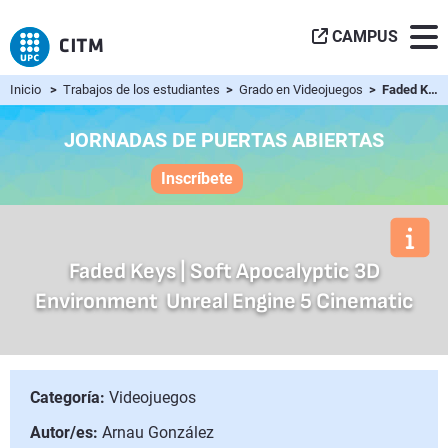
CAMPUS
Inicio
>
Trabajos de los estudiantes
>
Grado en Videojuegos
> Faded Keys | Soft Apocalyptic 3D Environment  Unreal Eng...
JORNADAS DE PUERTAS ABIERTAS
Inscríbete
Faded Keys | Soft Apocalyptic 3D
Environment  Unreal Engine 5 Cinematic
Categoría:
Videojuegos
Autor/es:
Arnau González