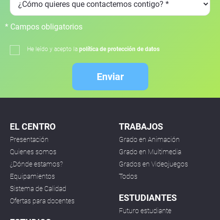
* Campos obligatorios
He leído y acepto la
política de protección de datos
Enviar
EL CENTRO
TRABAJOS
Presentación
Grado en Animación
Quienes somos
Grado en Multimedia
¿Dónde estamos?
Grados en Videojuegos
Equipamientos
Todos
Sistema de Calidad
ESTUDIANTES
Ofertas para docentes
Futuro estudiante