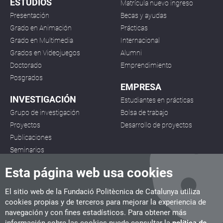
ESTUDIOS
Matrícula nuevo ingreso
Presentación
Becas y ayudas
Grado en Animación
Prácticas
Grado en Multimedia
Internacional
Grados en Videojuegos
Alumni
Doctorado
Emprendimiento
Posgrados
EMPRESA
INVESTIGACIÓN
Estudiantes en prácticas
Grupo de investigación
Bolsa de trabajo
Proyectos
Desarrollo de proyectos
Publicaciones
Seminarios
Esta página web usa cookies
El sitio web de la Fundació Politècnica de Catalunya utiliza
cookies propias y de terceros para mejorar la experiencia de
navegación y con fines estadísticos. Para obtener más
CITM