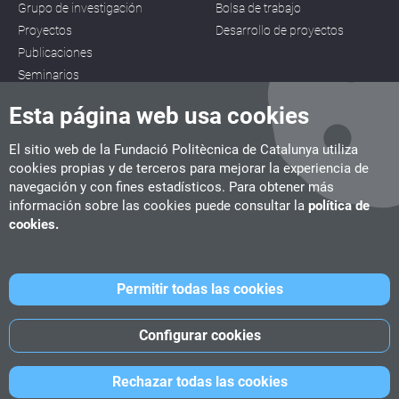
Grupo de investigación
Bolsa de trabajo
Proyectos
Desarrollo de proyectos
Publicaciones
Seminarios
Esta página web usa cookies
El sitio web de la Fundació Politècnica de Catalunya utiliza
cookies propias y de terceros para mejorar la experiencia de
navegación y con fines estadísticos. Para obtener más
CITM
información sobre las cookies puede consultar la
política de
C/ de la Igualtat, 33, 08222 Terrassa
cookies.
Tel. 93 112 03 67
info.citm@citm.upc.edu
Permitir todas las cookies
UPC
UPC School
UPC Videogames
Configurar cookies
©
Fundació Politècnica de Catalunya
-
Avíso legal
-
Política de
Rechazar todas las cookies
cookies
-
Política de privacidad