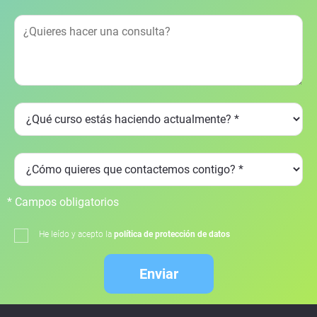
* Campos obligatorios
He leído y acepto la
política de protección de datos
Enviar