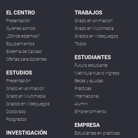
EL CENTRO
TRABAJOS
Presentación
Grado en Animación
Quienes somos
Grado en Multimedia
¿Dónde estamos?
Grados en Videojuegos
Equipamientos
Todos
Sistema de Calidad
ESTUDIANTES
Ofertas para docentes
Futuro estudiante
ESTUDIOS
Matrícula nuevo ingreso
Presentación
Becas y ayudas
Grado en Animación
Prácticas
Grado en Multimedia
Internacional
Grados en Videojuegos
Alumni
Doctorado
Emprendimiento
Posgrados
EMPRESA
INVESTIGACIÓN
Estudiantes en prácticas