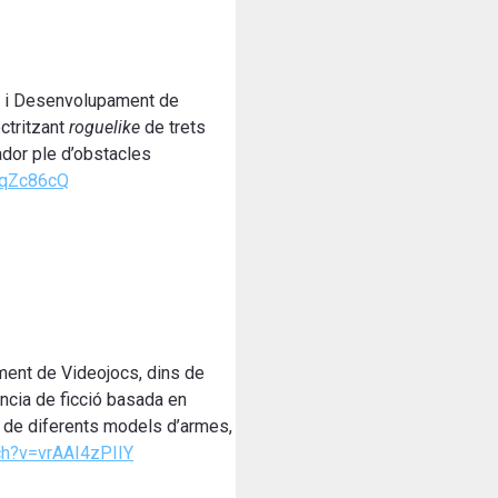
ny i Desenvolupament de
ctritzant
roguelike
de trets
ador ple d’obstacles
qqZc86cQ
ment de Videojocs, dins de
cia de ficció basada en
ús de diferents models d’armes,
ch?v=vrAAI4zPIIY