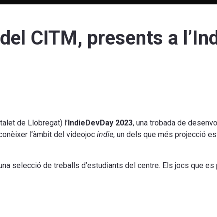
 del CITM, presents a l’In
alet de Llobregat) l’
IndieDevDay 2023
, una trobada de desenvol
 conèixer l’àmbit del videojoc
indie
, un dels que més projecció est
una selecció de treballs d’estudiants del centre.
Els jocs que es 