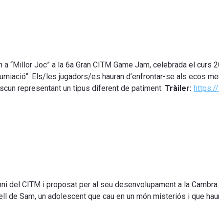
 a “Millor Joc” a la 6a Gran CITM Game Jam, celebrada el curs 
umiació”.
Els/les jugadors/es hauran d’enfrontar-se als ecos men
scun representant un tipus diferent de patiment
.
Tràiler:
https:
umni del CITM i proposat per al seu desenvolupament a la Cambra 
la pell de Sam, un adolescent que cau en un món misteriós i que h