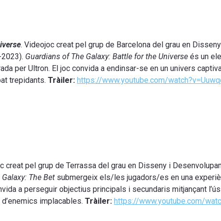
niverse
. Videojoc creat pel grup de Barcelona del grau en Disse
2-2023).
Guardians of The Galaxy: Battle for the Universe
és un ele
ada per Ultron. El joc convida a endinsar-se en un univers captiv
at trepidants.
Tràiler:
https://www.youtube.com/watch?v=Uuw
oc creat pel grup de Terrassa del grau en Disseny i Desenvolupa
 Galaxy: The Bet
submergeix els/les jugadors/es en una experièn
onvida a perseguir objectius principals i secundaris mitjançant l’
des d’enemics implacables.
Tràiler:
https://www.youtube.com/wat