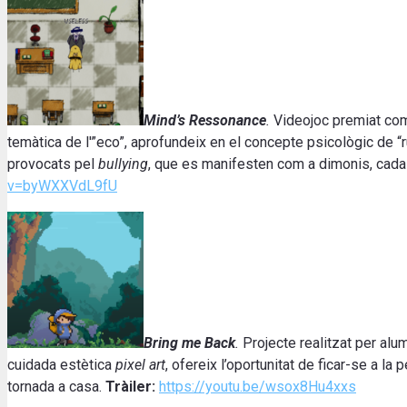
Mind’s Ressonance
.
Videojoc premiat com
temàtica de l'”eco”, aprofundeix en el concepte psicològic de “r
provocats pel
bullying
, que es manifesten com a dimonis, cada
v=byWXXVdL9fU
Bring me Back
.
Projecte realitzat per al
cuidada estètica
pixel art
, ofereix l’oportunitat de ficar-se a 
tornada a casa.
Tràiler:
https://youtu.be/wsox8Hu4xxs