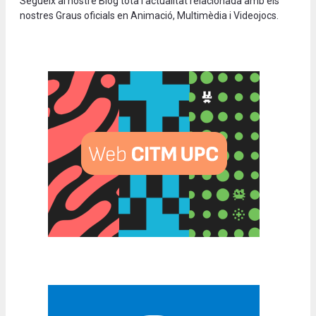
Segueix al nostre Blog tota l’actualitat relacionada amb els
nostres Graus oficials en Animació, Multimèdia i Videojocs.