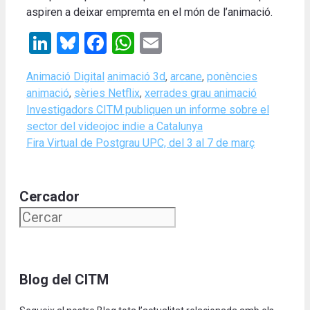
aspiren a deixar empremta en el món de l’animació.
LinkedIn
Bluesky
Facebook
WhatsApp
Email
Categories
Tags
Animació Digital
animació 3d
,
arcane
,
ponències
animació
,
sèries Netflix
,
xerrades grau animació
Investigadors CITM publiquen un informe sobre el
sector del videojoc indie a Catalunya
Fira Virtual de Postgrau UPC, del 3 al 7 de març
Cercador
Blog del CITM