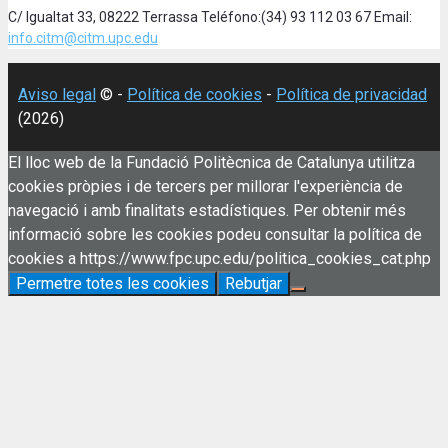
C/ Igualtat 33, 08222 Terrassa Teléfono:(34) 93 112 03 67 Email:
info.citm@citm.upc.edu
Aviso legal
© -
Política de cookies
-
Política de privacidad
(2026)
El lloc web de la Fundació Politècnica de Catalunya utilitza
cookies pròpies i de tercers per millorar l'experiència de
navegació i amb finalitats estadístiques. Per obtenir més
informació sobre les cookies podeu consultar la política de
cookies a https://www.fpc.upc.edu/politica_cookies_cat.php
Permetre totes les cookies
Rebutjar