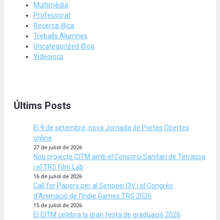
Multimèdia
Professorat
Recerca @ca
Treballs Alumnes
Uncategorized @ca
Videojocs
Últims Posts
El 9 de setembre, nova Jornada de Portes Obertes
online
27 de juliol de 2026
Nou projecte CITM amb el Consorci Sanitari de Terrassa
i el TRS Film Lab
16 de juliol de 2026
Call for Papers per al Simposi I3V i el Congrés
d’Animació de l’Indie Games TRS 2026
15 de juliol de 2026
El CITM celebra la gran festa de graduació 2026