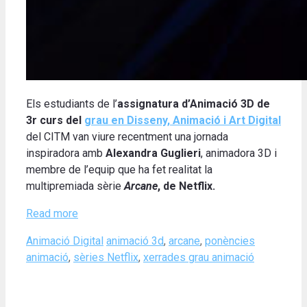
Els estudiants de l’
assignatura d’Animació 3D de
3r curs del
grau en Disseny, Animació i Art Digital
del CITM van viure recentment una jornada
inspiradora amb
Alexandra Guglieri
, animadora 3D i
membre de l’equip que ha fet realitat la
multipremiada sèrie
Arcane
, de Netflix.
Read more
Categories
Tags
Animació Digital
animació 3d
,
arcane
,
ponències
animació
,
sèries Netflix
,
xerrades grau animació