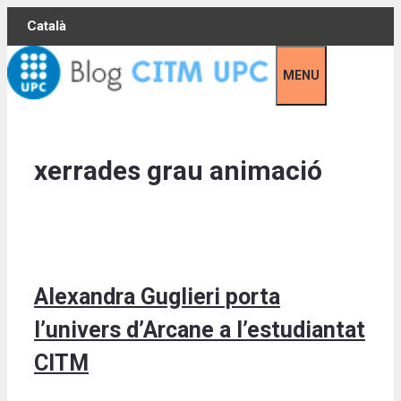
Skip
Català
to
content
MENU
xerrades grau animació
Alexandra Guglieri porta
l’univers d’Arcane a l’estudiantat
CITM