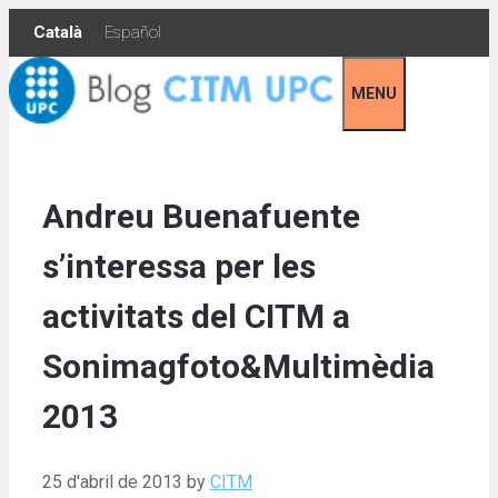
Skip
Català
Español
to
content
MENU
Andreu Buenafuente
s’interessa per les
activitats del CITM a
Sonimagfoto&Multimèdia
2013
25 d'abril de 2013
by
CITM