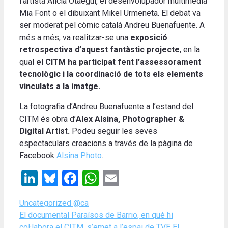
l’artista Alicia Otaegui, el desenvolupador multimèdia
Mia Font o el dibuixant Mikel Urmeneta. El debat va
ser moderat pel còmic català Andreu Buenafuente. A
més a més, va realitzar-se una
exposició
retrospectiva d’aquest fantàstic projecte
, en la
qual
el CITM ha participat fent l’assessorament
tecnològic i la coordinació de tots els elements
vinculats a la imatge.
La fotografia d’Andreu Buenafuente a l’estand del
CITM és obra d’
Alex Alsina, Photographer &
Digital Artist.
Podeu seguir les seves
espectaculars creacions a través de la pàgina de
Facebook
Alsina Photo
.
LinkedIn
Bluesky
Facebook
WhatsApp
Email
Categories
Uncategorized @ca
El documental Paraísos de Barrio, en què hi
col·labora el CITM, s’emet a l’espai de TVE El