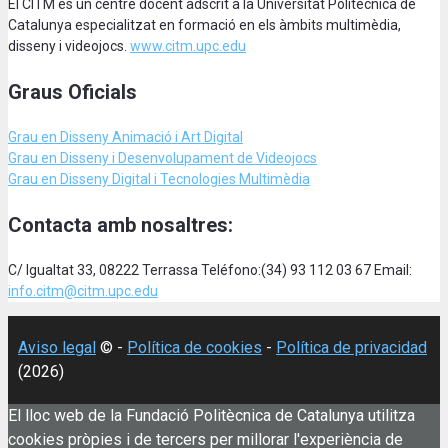
El CITM és un centre docent adscrit a la Universitat Politècnica de
Catalunya especialitzat en formació en els àmbits multimèdia,
disseny i videojocs.
www.citm.upc.edu
Graus Oficials
Grau en Disseny Animació
i Art Digital
Grau en Disseny i Desenvolupament de Videojocs
Grau en Disseny Digital i Tecnologies Multimèdia
Contacta amb nosaltres:
C/ Igualtat 33, 08222 Terrassa Teléfono:(34) 93 112 03 67 Email:
info.citm@citm.upc.edu
Aviso legal
© -
Política de cookies
-
Política de privacidad
(2026)
El lloc web de la Fundació Politècnica de Catalunya utilitza
cookies pròpies i de tercers per millorar l'experiència de