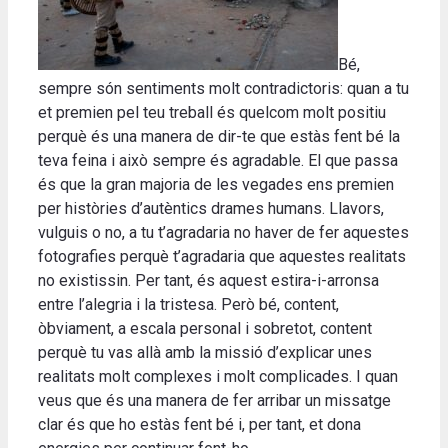
Bé,
sempre són sentiments molt contradictoris: quan a tu
et premien pel teu treball és quelcom molt positiu
perquè és una manera de dir-te que estàs fent bé la
teva feina i això sempre és agradable. El que passa
és que la gran majoria de les vegades ens premien
per històries d’autèntics drames humans. Llavors,
vulguis o no, a tu t’agradaria no haver de fer aquestes
fotografies perquè t’agradaria que aquestes realitats
no existissin. Per tant, és aquest estira-i-arronsa
entre l’alegria i la tristesa. Però bé, content,
òbviament, a escala personal i sobretot, content
perquè tu vas allà amb la missió d’explicar unes
realitats molt complexes i molt complicades. I quan
veus que és una manera de fer arribar un missatge
clar és que ho estàs fent bé i, per tant, et dona