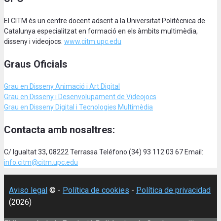
El CITM és un centre docent adscrit a la Universitat Politècnica de
Catalunya especialitzat en formació en els àmbits multimèdia,
disseny i videojocs.
www.citm.upc.edu
Graus Oficials
Grau en Disseny Animació
i Art Digital
Grau en Disseny i Desenvolupament de Videojocs
Grau en Disseny Digital i Tecnologies Multimèdia
Contacta amb nosaltres:
C/ Igualtat 33, 08222 Terrassa Teléfono:(34) 93 112 03 67 Email:
info.citm@citm.upc.edu
Aviso legal
© -
Política de cookies
-
Política de privacidad
(2026)