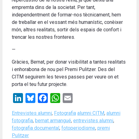
empremta dins de la societat. Per tant,
independentment de formar-nos tècnicament, hem
de treballar en el vessant més humanístic, conèixer
món, altres realitats, sortir dels espais de confort i
trencar les nostres fronteres.
—
Gràcies, Bernat, per donar visibilitat a tantes realitats
i enhorabona de nou pel Premi Pulitzer. Des del
CITM seguirem les teves passes per veure on et
porta el teu futur projecte.
LinkedIn
Bluesky
Facebook
WhatsApp
Email
Categories
Tags
Entrevistes alumni
,
Fotografia
alumni CITM
,
alumni
fotografia
,
bernat armangué
,
entrevistes alumni
,
fotografia documental
,
fotoperiodisme
,
premi
Pulitzer