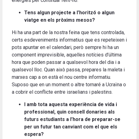
energies per continuar fent-ho.
Tens algun projecte a l’horitzó o algun
viatge en els pròxims mesos?
Hi ha una part de la nostra feina que tens controlada,
certs esdeveniments informatius que es repeteixen i
pots apuntar en el calendari, però sempre hi ha un
component imprevisible, aquelles notícies d’última
hora que poden passar a qualsevol hora del dia i a
qualsevol lloc. Quan això passa, prepares la maleta i
marxes cap a on està el nou centre informatiu.
Suposo que en un moment o altre tornaré a Ucraïna o
a cobrir el conflicte entre israelians i palestins.
I amb tota aquesta experiència de vida i
professional, quin consell donaries als
futurs estudiants a l’hora de preparar-se
per un futur tan canviant com el que els
espera?