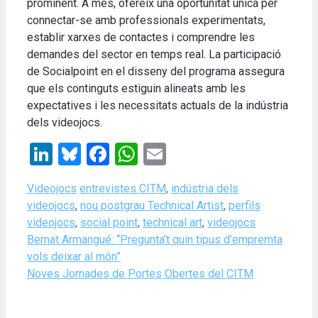
prominent. A més, ofereix una oportunitat única per
connectar-se amb professionals experimentats,
establir xarxes de contactes i comprendre les
demandes del sector en temps real. La participació
de Socialpoint en el disseny del programa assegura
que els continguts estiguin alineats amb les
expectatives i les necessitats actuals de la indústria
dels videojocs.
LinkedIn
Bluesky
Facebook
WhatsApp
Email
Categories
Tags
Videojocs
entrevistes CITM
,
indústria dels
videojocs
,
nou postgrau Technical Artist
,
perfils
videojocs
,
social point
,
technical art
,
videojocs
Bernat Armangué: “Pregunta’t quin tipus d’empremta
vols deixar al món”
Noves Jornades de Portes Obertes del CITM