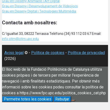
Grau en Disseny Animació
i Art Digital
Grau en Disseny i Desenvolupament de Videojocs
Grau en Disseny Digital i Tecnologies Multimèdia
Contacta amb nosaltres:
C/ Igualtat 33, 08222 Terrassa Teléfono:(34) 93 112 03 67 Email:
info.citm@citm.upc.edu
Aviso legal
© -
Política de cookies
-
Política de privacidad
(2026)
El lloc web de la Fundació Politècnica de Catalunya utilitza
cookies pròpies i de tercers per millorar l'experiència de
navegació i amb finalitats estadístiques. Per obtenir més
informació sobre les cookies podeu consultar la política de
cookies a https://www.fpc.upc.edu/politica_cookies_cat.php
Permetre totes les cookies
Rebutjar