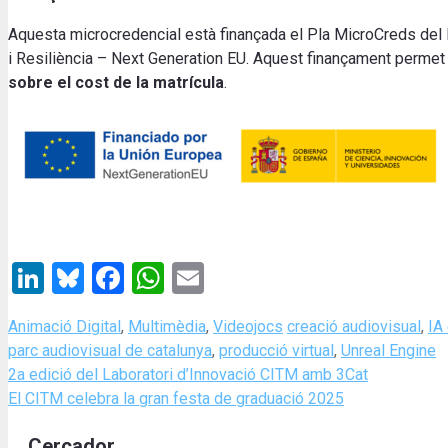
Aquesta microcredencial està finançada el Pla MicroCreds del M
i Resiliència – Next Generation EU. Aquest finançament permet
sobre el cost de la matrícula
.
LinkedIn
Bluesky
Facebook
WhatsApp
Email
Categories
Tags
Animació Digital
,
Multimèdia
,
Videojocs
creació audiovisual
,
IA
parc audiovisual de catalunya
,
producció virtual
,
Unreal Engine
2a edició del Laboratori d’Innovació CITM amb 3Cat
El CITM celebra la gran festa de graduació 2025
Cercador