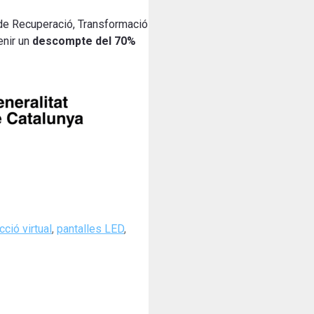
a de Recuperació, Transformació
nir un
descompte del 70%
ció virtual
,
pantalles LED
,