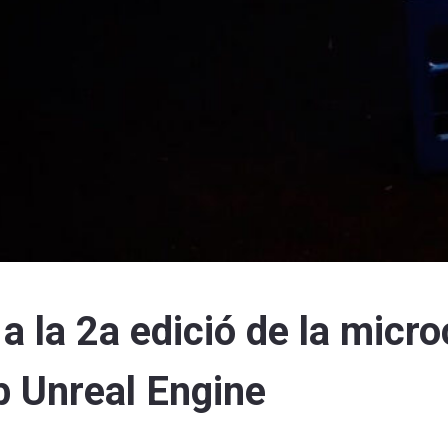
a la 2a edició de la micr
b Unreal Engine