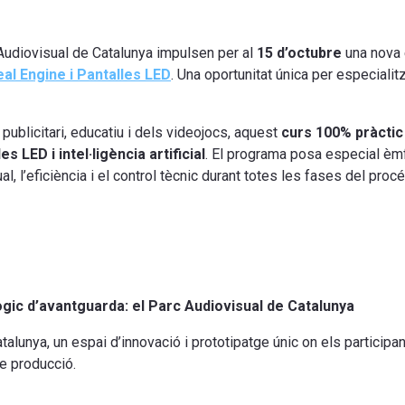
 Audiovisual de Catalunya impulsen per al
15 d’octubre
una nova 
al Engine i Pantalles LED
. Una oportunitat única per especialit
publicitari, educatiu i dels videojocs, aquest
curs 100% pràctic
s LED i intel·ligència artificial
. El programa posa especial èmf
l, l’eficiència i el control tècnic durant totes les fases del proc
gic d’avantguarda: el Parc Audiovisual de Catalunya
talunya, un espai d’innovació i prototipatge únic on els partici
e producció.