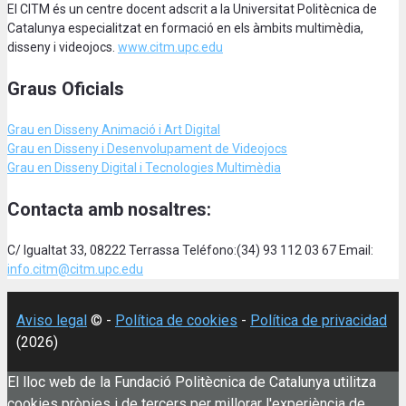
El CITM és un centre docent adscrit a la Universitat Politècnica de
Catalunya especialitzat en formació en els àmbits multimèdia,
disseny i videojocs.
www.citm.upc.edu
Graus Oficials
Grau en Disseny Animació
i Art Digital
Grau en Disseny i Desenvolupament de Videojocs
Grau en Disseny Digital i Tecnologies Multimèdia
Contacta amb nosaltres:
C/ Igualtat 33, 08222 Terrassa Teléfono:(34) 93 112 03 67 Email:
info.citm@citm.upc.edu
Aviso legal
© -
Política de cookies
-
Política de privacidad
(2026)
El lloc web de la Fundació Politècnica de Catalunya utilitza
cookies pròpies i de tercers per millorar l'experiència de