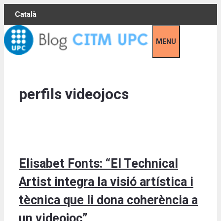
Skip
Català
to
content
MENU
perfils videojocs
Elisabet Fonts: “El Technical
Artist integra la visió artística i
tècnica que li dona coherència a
un videojoc”