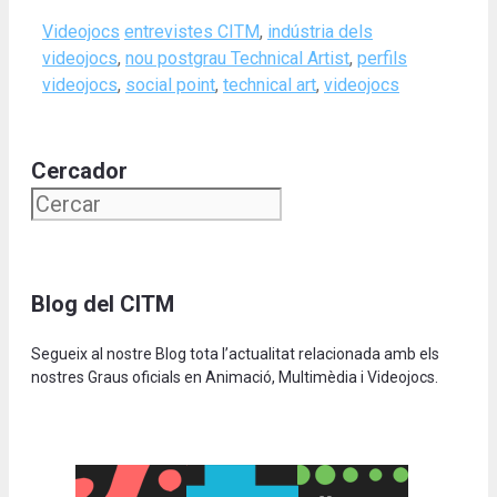
Categories
Tags
Videojocs
entrevistes CITM
,
indústria dels
videojocs
,
nou postgrau Technical Artist
,
perfils
videojocs
,
social point
,
technical art
,
videojocs
Cercador
Blog del CITM
Segueix al nostre Blog tota l’actualitat relacionada amb els
nostres Graus oficials en Animació, Multimèdia i Videojocs.