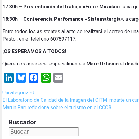
17:30h – Presentación del trabajo «Entre Miradas»
, a carg
18:30h – Conferencia Perfomance «Sistematurgia»
, a car
Entre todos los asistentes al acto se realizará el sorteo de u
Pastor, en el teléfono 607897117.
¡OS ESPERAMOS A TODOS!
Queremos agradecer especialmente a
Marc Urtasun
el diseño
LinkedIn
Bluesky
Facebook
WhatsApp
Email
Categories
Uncategorized
El Laboratorio de Calidad de la Imagen del CITM imparte un cur
Martin Parr reflexiona sobre el turismo en el CCCB
Buscador