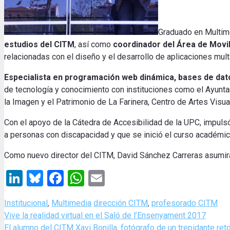
Graduado en Multime
estudios del CITM
, así como
coordinador del Área de Movil
relacionadas con el diseño y el desarrollo de aplicaciones mul
Especialista en programación web dinámica, bases de dat
de tecnología y conocimiento con instituciones como el Ayunta
la Imagen y el Patrimonio de La Farinera, Centro de Artes Visua
Con el apoyo de la Cátedra de Accesibilidad de la UPC, impulsó
a personas con discapacidad y que se inició el curso académi
Como nuevo director del CITM, David Sánchez Carreras asumirá
LinkedIn
Bluesky
Facebook
WhatsApp
Email
Categories
Tags
Institucional
,
Multimedia
dirección CITM
,
profesorado CITM
Vive la realidad virtual en el Saló de l’Ensenyament 2017
El alumno del CITM Xavi Bonilla, fotógrafo de un trepidante re