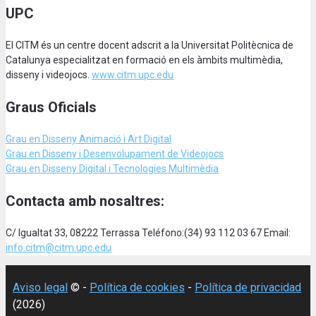
UPC
El CITM és un centre docent adscrit a la Universitat Politècnica de
Catalunya especialitzat en formació en els àmbits multimèdia,
disseny i videojocs.
www.citm.upc.edu
Graus Oficials
Grau en Disseny Animació
i Art Digital
Grau en Disseny i Desenvolupament de Videojocs
Grau en Disseny Digital i Tecnologies Multimèdia
Contacta amb nosaltres:
C/ Igualtat 33, 08222 Terrassa Teléfono:(34) 93 112 03 67 Email:
info.citm@citm.upc.edu
Aviso legal
© -
Política de cookies
-
Política de privacidad
(2026)