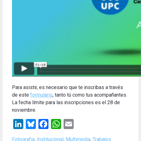
Para asistir, es necesario que te inscribas a través
de este
formulario
, tanto tú como tus acompañantes.
La fecha límite para las inscripciones es el 28 de
noviembre.
LinkedIn
Bluesky
Facebook
WhatsApp
Email
Categories
Fotografía
,
Institucional
,
Multimedia
,
Trabajos