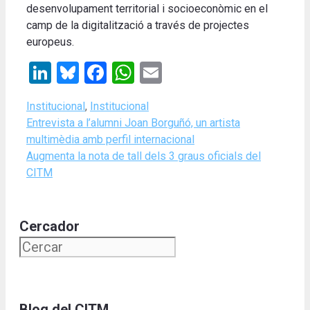
desenvolupament territorial i socioeconòmic en el
camp de la digitalització a través de projectes
europeus.
LinkedIn
Bluesky
Facebook
WhatsApp
Email
Categories
Institucional
,
Institucional
Entrevista a l’alumni Joan Borguñó, un artista
multimèdia amb perfil internacional
Augmenta la nota de tall dels 3 graus oficials del
CITM
Cercador
Blog del CITM