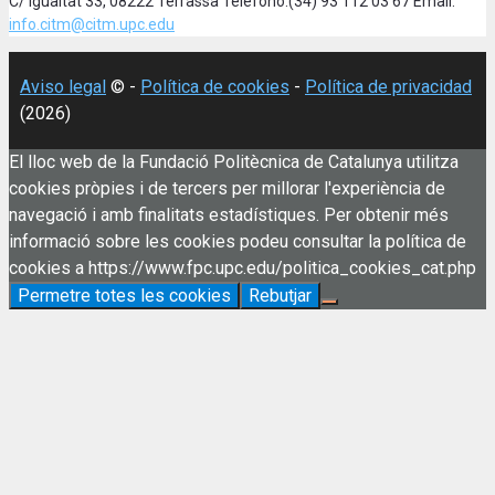
C/ Igualtat 33, 08222 Terrassa Teléfono:(34) 93 112 03 67 Email:
info.citm@citm.upc.edu
Aviso legal
© -
Política de cookies
-
Política de privacidad
(2026)
El lloc web de la Fundació Politècnica de Catalunya utilitza
cookies pròpies i de tercers per millorar l'experiència de
navegació i amb finalitats estadístiques. Per obtenir més
informació sobre les cookies podeu consultar la política de
cookies a https://www.fpc.upc.edu/politica_cookies_cat.php
Permetre totes les cookies
Rebutjar