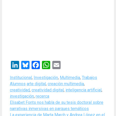
LinkedIn
Bluesky
Facebook
WhatsApp
Email
Categories
Institucional
,
Investigación
,
Multimedia
,
Trabajos
Tags
Alumnos
arte digital
,
creación multimedia
,
creatividad
,
creatividad digital
,
inteligencia artificial
,
investigación
,
recerca
Elisabet Fonts nos habla de su tesis doctoral sobre
narrativas inmersivas en parques temáticos
La experiencia de Marta March y Andrea López en el