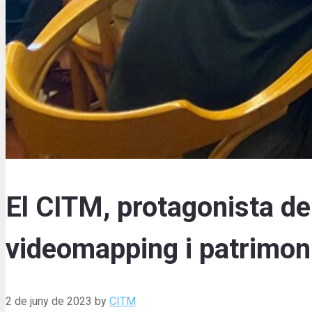
El CITM, protagonista d
videomapping i patrimon
2 de juny de 2023
by
CITM