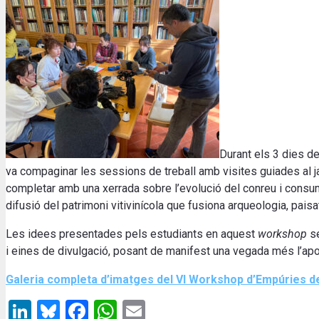
Durant els 3 dies d
va compaginar les sessions de treball amb visites guiades al 
completar amb una xerrada sobre l’evolució del conreu i consum
difusió del patrimoni vitivinícola que fusiona arqueologia, paisa
Les idees presentades pels estudiants en aquest
workshop
se
i eines de divulgació, posant de manifest una vegada més l’apos
Galeria completa d’imatges del VI Workshop d’Empúries 
LinkedIn
Bluesky
Facebook
WhatsApp
Email