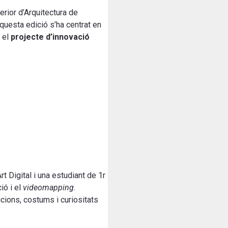
erior d’Arquitectura de
questa edició s’ha centrat en
n el
projecte d’innovació
t Digital i una estudiant de 1r
ió i el
videomapping
.
icions, costums i curiositats