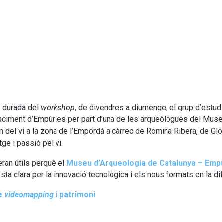
e durada del
workshop
, de divendres a diumenge, el grup d’estudi
jaciment d’Empúries per part d’una de les arqueòlogues del Muse
 del vi a la zona de l’Empordà a càrrec de Romina Ribera, de Glop
tge i passió pel vi.
ran útils perquè el
Museu d’Arqueologia de Catalunya – Emp
ta clara per la innovació tecnològica i els nous formats en la dif
de
videomapping
i patrimoni