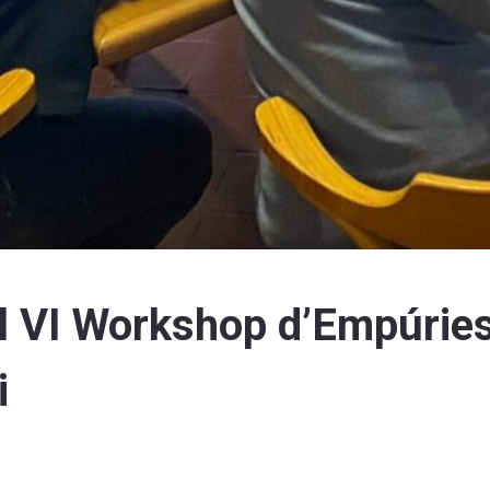
el VI Workshop d’Empúrie
i