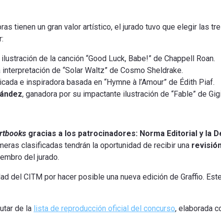
as tienen un gran valor artístico, el jurado tuvo que elegir las 
r:
 ilustración de la canción “Good Luck, Babe!” de Chappell Roan.
a interpretación de “Solar Waltz” de Cosmo Sheldrake.
icada e inspiradora basada en “Hymne à l’Amour” de Édith Piaf.
nández
, ganadora por su impactante ilustración de “Fable” de Gig
rtbooks
gracias a los patrocinadores: Norma Editorial y la 
eras clasificadas tendrán la oportunidad de recibir una
revisió
iembro del jurado.
dad del CITM por hacer posible una nueva edición de Graffio. Est
utar de la
lista de reproducción oficial del concurso
, elaborada c