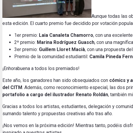
Aunque todas las obr
esta edición. El cuarto premio fue decidido por votación popula
1er premio:
Laia Canaleta Chamorro
, con una excelente
2º premio:
Marina Rodríguez Guasch
, con una magnífic
3er premio:
Guillem Lloret Macià
, con una propuesta del
Premio de la comunidad estudiantil:
Camila Pineda Fer
¡Enhorabuena a todos los premiados!
Este año, los ganadores han sido obsequiados con
cómics y
a
del CITM
. Además, como reconocimiento especial, las dos prim
portafolio a cargo del ilustrador Renato Roldán
, también m
Gracias a todos los artistas, estudiantes, delegación y comuni
sumando talento y propuestas creativas año tras año.
¡Nos vemos en la próxima edición! Mientras tanto, podéis disfr
inspirado a nuestros artistas.