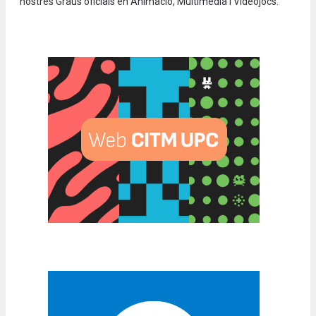
nostres Graus oficials en Animació, Multimèdia i Videojocs.