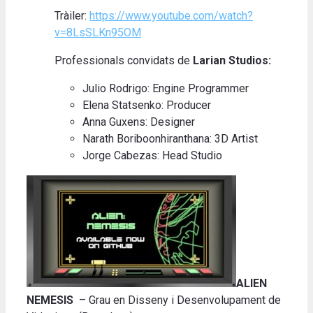
Tràiler:
https://www.youtube.com/watch?
v=8LsSLKn95OM
Professionals convidats de
Larian Studios:
Julio Rodrigo: Engine Programmer
Elena Statsenko: Producer
Anna Guxens: Designer
Narath Boriboonhiranthana: 3D Artist
Jorge Cabezas: Head Studio
ALIEN
NEMESIS
–
Grau en Disseny i Desenvolupament de