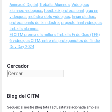
Categories
Tags
Animació Digital
,
Treballs Alumnes
,
Videojocs
alumnes videojocs
,
feedback professional
,
grau en
videojocs
,
indústria dels videojocs
,
larian studios
,
professionals de la indústria
,
projecte final videojocs
,
treballs alumnes
El CITM premia els millors Treballs Fi de Grau (TFG)
6 videojocs CITM, entre els protagonistes de l’Indie
Dev Day 2024
Cercador
Blog del CITM
Segueix al nostre Blog tota l’actualitat relacionada amb els