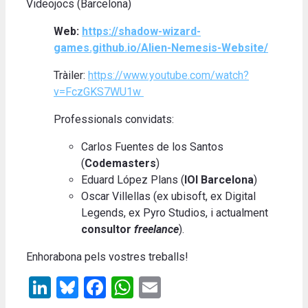
Videojocs
(Barcelona)
Web:
https://shadow-wizard-
games.github.io/Alien-Nemesis-Website/
Tràiler:
https://www.youtube.com/watch?
v=FczGKS7WU1w
Professionals convidats:
Carlos Fuentes de los Santos
(
Codemasters
)
Eduard López Plans (
IOI Barcelona
)
Oscar Villellas (ex ubisoft, ex Digital
Legends, ex Pyro Studios, i actualment
consultor
freelance
).
Enhorabona pels vostres treballs!
LinkedIn
Bluesky
Facebook
WhatsApp
Email