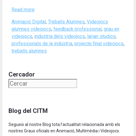
Read more
Categories
Tags
Animació Digital
,
Treballs Alumnes
,
Videojocs
alumnes videojocs
,
feedback professional
,
grau en
videojocs
,
indústria dels videojocs
,
larian studios
,
professionals de la indústria
,
projecte final videojocs
,
treballs alumnes
Cercador
Blog del CITM
Segueix al nostre Blog tota l’actualitat relacionada amb els
nostres Graus oficials en Animació, Multimèdia i Videojocs.