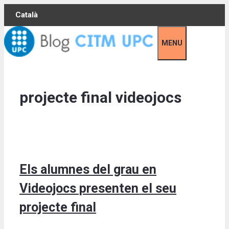
Skip
Català
to
content
MENU
projecte final videojocs
Els alumnes del grau en
Videojocs presenten el seu
projecte final