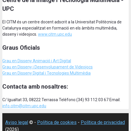
Centre de la Imatge i Tecnologia Multimèdia -
UPC
El CITM és un centre docent adscrit a la Universitat Politècnica de
Catalunya especialitzat en formació en els àmbits multimèdia,
disseny i videojocs.
www.citm.upc.edu
Graus Oficials
Grau en Disseny Animació
i Art Digital
Grau en Disseny i Desenvolupament de Videojocs
Grau en Disseny Digital i Tecnologies Multimèdia
Contacta amb nosaltres:
C/ Igualtat 33, 08222 Terrassa Teléfono:(34) 93 112 03 67 Email:
info.citm@citm.upc.edu
Aviso legal
© -
Política de cookies
-
Política de privacidad
(2026)