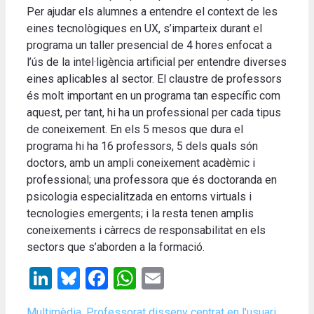
Per ajudar els alumnes a entendre el context de les
eines tecnològiques en UX, s’imparteix durant el
programa un taller presencial de 4 hores enfocat a
l’ús de la intel·ligència artificial per entendre diverses
eines aplicables al sector. El claustre de professors
és molt important en un programa tan específic com
aquest, per tant, hi ha un professional per cada tipus
de coneixement. En els 5 mesos que dura el
programa hi ha 16 professors, 5 dels quals són
doctors, amb un ampli coneixement acadèmic i
professional; una professora que és doctoranda en
psicologia especialitzada en entorns virtuals i
tecnologies emergents; i la resta tenen amplis
coneixements i càrrecs de responsabilitat en els
sectors que s’aborden a la formació.
LinkedIn
Bluesky
Facebook
WhatsApp
Email
Categories
Tags
Multimèdia
,
Professorat
disseny centrat en l'usuari
,