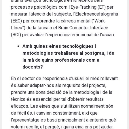
últims avanços tecnològics en la recerca dels
processos psicològics com l’Eye-Tracking (ET) per
mesurar l’atenció del subjecte, l’Electroencefalografia
(EEG) per comprendre la càrrega mental (“Work
Lloeu”) de la tasca o el Brain Computer Interface
(BCI) per avaluar l’experiència emocional de l’usuari.
Amb quines eines tecnològiques i
metodologies treballareu al postgrau, i de
la mà de quins professionals com a
docents?
En el sector de l’experiència d’usuari el més rellevant
és saber adaptar-nos als requisits del projecte,
prendre una bona decisió de la metodologia i de la
tècnica és essencial per tal d’obtenir resultats
eficaços. Les eines que s’utilitzen normalment són
de fàcil ús, i canvien constantment, així que
l’aprenentatge es basa principalment a entendre què
volem recollir, el perquè, i quina eina ens pot ajudar.