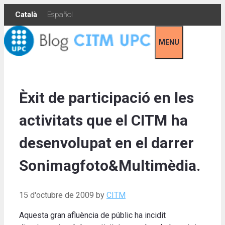
Skip
Català
Español
to
content
MENU
Èxit de participació en les
activitats que el CITM ha
desenvolupat en el darrer
Sonimagfoto&Multimèdia.
15 d'octubre de 2009
by
CITM
Aquesta gran afluència de públic ha incidit