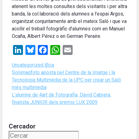
atenent les moltes consultes dels visitants i per altra
banda, la col.laboració dels alumnes a l’espai Argos,
organitzat conjuntamente amb el mateix Saló i que va
acollir el treball fotogràfic d’alumnes com en Manuel
Ocaña, Albert Pérez o en German Peraire.
LinkedIn
Bluesky
Facebook
WhatsApp
Email
Categories
Uncategorized @ca
Sonimagfoto aposta pel Centre de la Imatge i la
Tecnologia Multimèdia de la UPC per crear un Saló
més multimèdia
L’alumne de 4art de Fotografia, David Cabrera,
finalista JUNIOR dels premis LUX 2009
Cercador