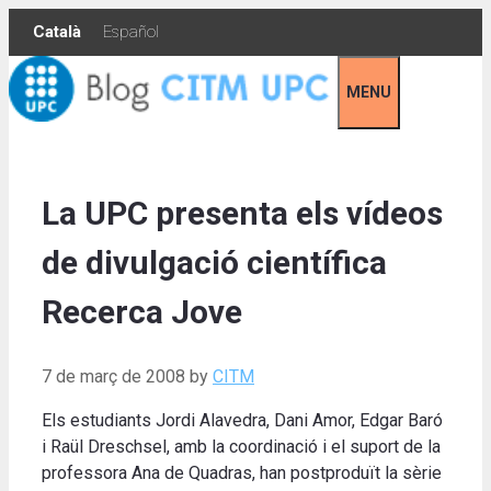
Skip
Català
Español
to
content
MENU
La UPC presenta els vídeos
de divulgació científica
Recerca Jove
7 de març de 2008
by
CITM
Els estudiants Jordi Alavedra, Dani Amor, Edgar Baró
i Raül Dreschsel, amb la coordinació i el suport de la
professora Ana de Quadras, han postproduït la sèrie