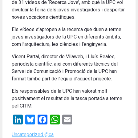
de 31 vídeos de ‘Recerca Jove’, amb què la UPC vol
divulgar la feina dels joves investigadors i despertar
noves vocacions científiques.
Els vídeos s’apropen a la recerca que duen a terme
joves investigadors de la UPC en diferents àmbits,
com l’arquitectura, les ciències i l’enginyeria.
Vicent Partal, director de Vilaweb, i Lluís Reales,
periodista científic, així com diferents tècnics del
Servei de Comunicació i Promoció de la UPC han
format també part de l’equip d’aquest projecte.
Els responsables de la UPC han valorat molt
positivament el resultat de la tasca portada a terme
pel CITM.
LinkedIn
Bluesky
Facebook
WhatsApp
Email
Categories
Uncategorized @ca