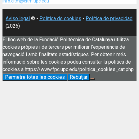
info.citm@citm.upc.edu
Aviso legal
© -
Política de cookies
-
Política de privacidad
(2026)
El lloc web de la Fundació Politècnica de Catalunya utilitza
cookies pròpies i de tercers per millorar l'experiència de
navegació i amb finalitats estadístiques. Per obtenir més
informació sobre les cookies podeu consultar la política de
cookies a https://www.fpc.upc.edu/politica_cookies_cat.php
Permetre totes les cookies
Rebutjar