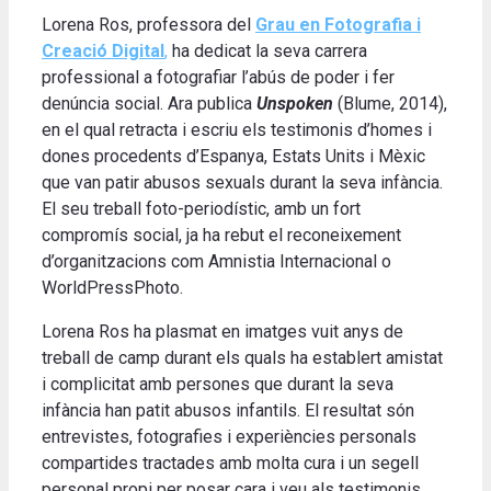
Lorena Ros, professora del
Grau en Fotografia i
Creació Digital
,
ha dedicat la seva carrera
professional a fotografiar l’abús de poder i fer
denúncia social. Ara publica
Unspoken
(Blume, 2014),
en el qual retracta i escriu els testimonis d’homes i
dones procedents d’Espanya, Estats Units i Mèxic
que van patir abusos sexuals durant la seva infància.
El seu treball foto-periodístic, amb un fort
compromís social, ja ha rebut el reconeixement
d’organitzacions com Amnistia Internacional o
WorldPressPhoto.
Lorena Ros ha plasmat en imatges vuit anys de
treball de camp durant els quals ha establert amistat
i complicitat amb persones que durant la seva
infància han patit abusos infantils. El resultat són
entrevistes, fotografies i experiències personals
compartides tractades amb molta cura i un segell
personal propi per posar cara i veu als testimonis