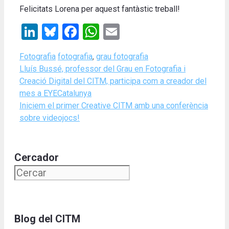
Felicitats Lorena per aquest fantàstic treball!
LinkedIn
Bluesky
Facebook
WhatsApp
Email
Categories
Tags
Fotografia
fotografia
,
grau fotografia
Lluís Bussé, professor del Grau en Fotografia i
Creació Digital del CITM, participa com a creador del
mes a EYECatalunya
Iniciem el primer Creative CITM amb una conferència
sobre videojocs!
Cercador
Blog del CITM