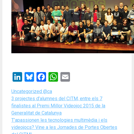
LinkedIn
Bluesky
Facebook
WhatsApp
Email
Categories
Uncategorized @ca
3 projectes d’alumnes del CITM, entre els 7
finalistes al Premi Millor Videojoc 2015 de la
Generalitat de Catalunya
T’apassionen les tecnologies multimèdia i els
videojocs? Vine a les Jornades de Portes Obertes