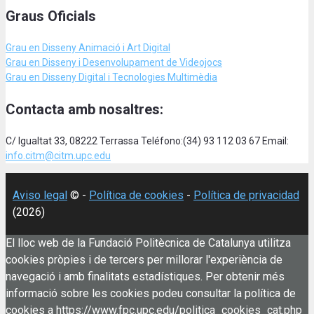
Graus Oficials
Grau en Disseny Animació
i Art Digital
Grau en Disseny i Desenvolupament de Videojocs
Grau en Disseny Digital i Tecnologies Multimèdia
Contacta amb nosaltres:
C/ Igualtat 33, 08222 Terrassa Teléfono:(34) 93 112 03 67 Email:
info.citm@citm.upc.edu
Aviso legal
© -
Política de cookies
-
Política de privacidad
(2026)
El lloc web de la Fundació Politècnica de Catalunya utilitza
cookies pròpies i de tercers per millorar l'experiència de
navegació i amb finalitats estadístiques. Per obtenir més
informació sobre les cookies podeu consultar la política de
cookies a https://www.fpc.upc.edu/politica_cookies_cat.php