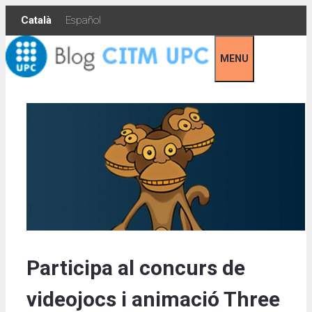
Skip
Català
Español
to
content
MENU
Participa al concurs de
videojocs i animació Three