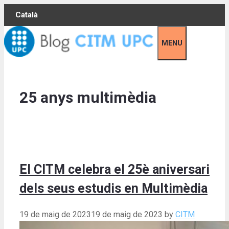
Skip
Català
to
content
MENU
25 anys multimèdia
El CITM celebra el 25è aniversari
dels seus estudis en Multimèdia
19 de maig de 2023
19 de maig de 2023
by
CITM