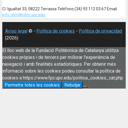
C/ Igualtat 33, 08222 Terrassa Teléfono:(34) 93 112 03 67 Email:
info.citm@citm.upc.edu
Aviso legal
© -
Política de cookies
-
Política de privacidad
(2026)
El lloc web de la Fundació Politècnica de Catalunya utilitza
cookies pròpies i de tercers per millorar l'experiència de
navegació i amb finalitats estadístiques. Per obtenir més
informació sobre les cookies podeu consultar la política de
cookies a https://www.fpc.upc.edu/politica_cookies_cat.php
Permetre totes les cookies
Rebutjar