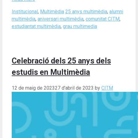
Categories
Tags
Institucional
,
Multimèdia
25 anys multimèdia
,
alumni
multimèdia
,
aniversari multimèdia
,
comunitat CITM
,
estudiantat multimèdia
,
grau multimedia
Celebració dels 25 anys dels
estudis en Multimèdia
12 de maig de 2023
27 d'abril de 2023
by
CITM