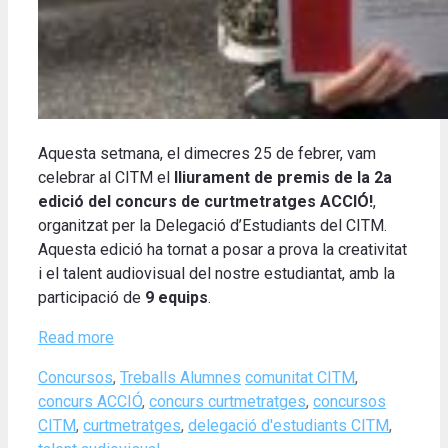
Aquesta setmana, el dimecres 25 de febrer, vam
celebrar al CITM el
lliurament de premis de la
2a
edició del concurs de curtmetratges ACCIÓ!
,
organitzat per la Delegació d’Estudiants del CITM.
Aquesta edició ha tornat a posar a prova la creativitat
i el talent audiovisual del nostre estudiantat, amb la
participació de
9 equips
.
Read more
Categories
Tags
Concursos
,
Treballs Alumnes
comunitat CITM
,
concurs ACCIÓ
,
concurs curtmetratges
,
concursos
CITM
,
curtmetratges
,
delegació d'estudiants CITM
,