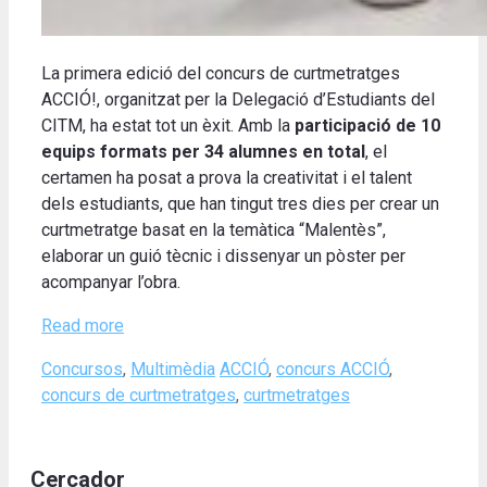
La primera edició del concurs de curtmetratges
ACCIÓ!, organitzat per la Delegació d’Estudiants del
CITM, ha estat tot un èxit. Amb la
participació de 10
equips formats per 34 alumnes en total
, el
certamen ha posat a prova la creativitat i el talent
dels estudiants, que han tingut tres dies per crear un
curtmetratge basat en la temàtica “Malentès”,
elaborar un guió tècnic i dissenyar un pòster per
acompanyar l’obra.
Read more
Categories
Tags
Concursos
,
Multimèdia
ACCIÓ
,
concurs ACCIÓ
,
concurs de curtmetratges
,
curtmetratges
Cercador