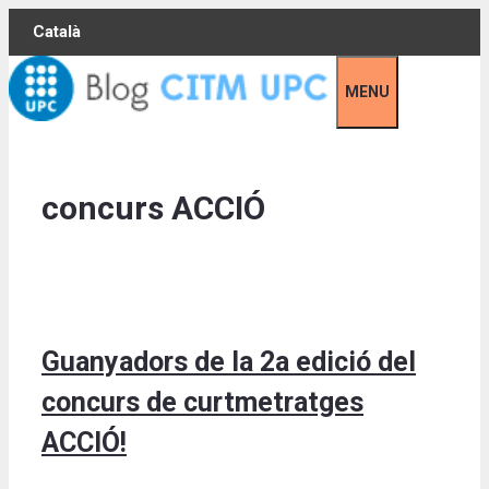
Skip
Català
to
content
MENU
concurs ACCIÓ
Guanyadors de la 2a edició del
concurs de curtmetratges
ACCIÓ!