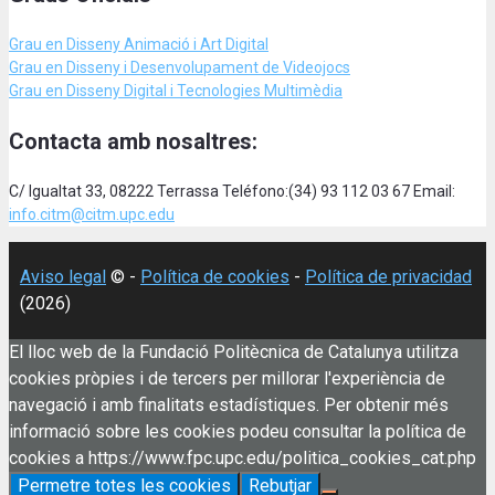
Grau en Disseny Animació
i Art Digital
Grau en Disseny i Desenvolupament de Videojocs
Grau en Disseny Digital i Tecnologies Multimèdia
Contacta amb nosaltres:
C/ Igualtat 33, 08222 Terrassa Teléfono:(34) 93 112 03 67 Email:
info.citm@citm.upc.edu
Aviso legal
© -
Política de cookies
-
Política de privacidad
(2026)
El lloc web de la Fundació Politècnica de Catalunya utilitza
cookies pròpies i de tercers per millorar l'experiència de
navegació i amb finalitats estadístiques. Per obtenir més
informació sobre les cookies podeu consultar la política de
cookies a https://www.fpc.upc.edu/politica_cookies_cat.php
Permetre totes les cookies
Rebutjar