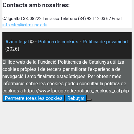
Contacta amb nosaltres:
C/ Igualtat 33, 08222 Terrassa Teléfono:(34) 93 112 03 67 Email:
info.citm@citm.upc.edu
Aviso legal
© -
Política de cookies
-
Política de privacidad
(2026)
El lloc web de la Fundació Politècnica de Catalunya utilitza
cookies pròpies i de tercers per millorar l'experiència de
navegació i amb finalitats estadístiques. Per obtenir més
informació sobre les cookies podeu consultar la política de
cookies a https://www.fpc.upc.edu/politica_cookies_cat.php
Permetre totes les cookies
Rebutjar