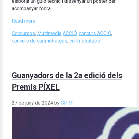
elaborar un guió tècnic i dissenyar un pòster per
acompanyar l’obra.
Read more
Categories
Tags
Concursos
,
Multimèdia
ACCIÓ
,
concurs ACCIÓ
,
concurs de curtmetratges
,
curtmetratges
Guanyadors de la 2a edició dels
Premis PÍXEL
27 de juny de 2024
by
CITM