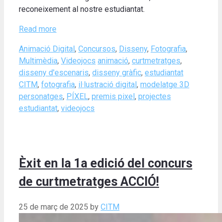
reconeixement al nostre estudiantat.
Read more
Categories
Animació Digital
,
Concursos
,
Disseny
,
Fotografia
,
Tags
Multimèdia
,
Videojocs
animació
,
curtmetratges
,
disseny d'escenaris
,
disseny gràfic
,
estudiantat
CITM
,
fotografia
,
il·lustració digital
,
modelatge 3D
personatges
,
PÍXEL
,
premis pixel
,
projectes
estudiantat
,
videojocs
Èxit en la 1a edició del concurs
de curtmetratges ACCIÓ!
25 de març de 2025
by
CITM