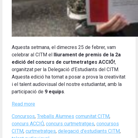
Aquesta setmana, el dimecres 25 de febrer, vam
celebrar al CITM el
lliurament de premis de la
2a
edició del concurs de curtmetratges ACCIÓ!
,
organitzat per la Delegació d’Estudiants del CITM.
Aquesta edició ha tornat a posar a prova la creativitat
i el talent audiovisual del nostre estudiantat, amb la
participació de
9 equips
.
Read more
Categories
Tags
Concursos
,
Treballs Alumnes
comunitat CITM
,
concurs ACCIÓ
,
concurs curtmetratges
,
concursos
CITM
,
curtmetratges
,
delegació d'estudiants CITM
,