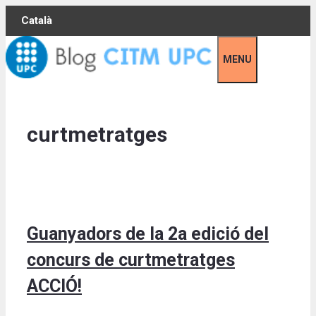
Skip
Català
to
content
MENU
curtmetratges
Guanyadors de la 2a edició del
concurs de curtmetratges
ACCIÓ!