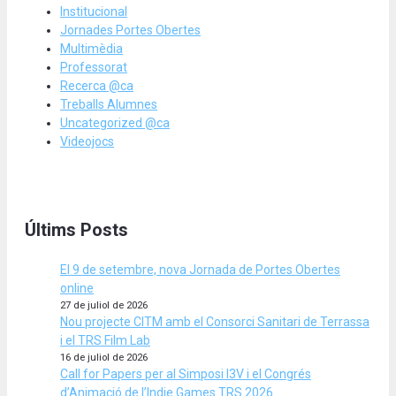
Institucional
Jornades Portes Obertes
Multimèdia
Professorat
Recerca @ca
Treballs Alumnes
Uncategorized @ca
Videojocs
Últims Posts
El 9 de setembre, nova Jornada de Portes Obertes
online
27 de juliol de 2026
Nou projecte CITM amb el Consorci Sanitari de Terrassa
i el TRS Film Lab
16 de juliol de 2026
Call for Papers per al Simposi I3V i el Congrés
d’Animació de l’Indie Games TRS 2026