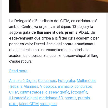
La Delegació d’Estudiants del CITM, en col·laboració
amb el Centre, va organitzar el dijous 13 de juny la
segona
gala de lliurament dels premis PÍXEL
. Un
esdeveniment que arriba a la fi del curs acadèmic per
posar en valor l’excel·lència del nostre estudiantat i
el seu talent, amb un reconeixement als treballs
acadèmics o personals que han desenvolupat al llarg
d’aquest curs.
Read more
Categories
Animació Digital
,
Concursos
,
Fotografia
,
Multimèdia
,
Tags
Treballs Alumnes
,
Videojocs
animació
,
concursos
CITM
,
curtmetratges
,
disseny gràfic
,
fotografia
,
il·lustració digital
,
modelatge 3D
,
premis
,
premis
pixel
,
talent CITM
,
videojocs