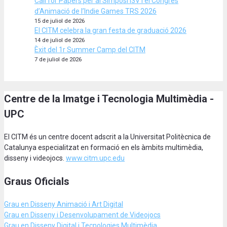
Call for Papers per al Simposi I3V i el Congrés
d’Animació de l’Indie Games TRS 2026
15 de juliol de 2026
El CITM celebra la gran festa de graduació 2026
14 de juliol de 2026
Èxit del 1r Summer Camp del CITM
7 de juliol de 2026
Centre de la Imatge i Tecnologia Multimèdia -
UPC
El CITM és un centre docent adscrit a la Universitat Politècnica de
Catalunya especialitzat en formació en els àmbits multimèdia,
disseny i videojocs.
www.citm.upc.edu
Graus Oficials
Grau en Disseny Animació
i Art Digital
Grau en Disseny i Desenvolupament de Videojocs
Grau en Disseny Digital i Tecnologies Multimèdia