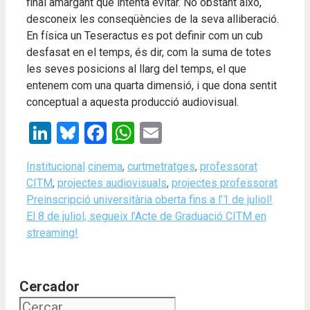
final amargant que intenta evitar. No obstant això,
desconeix les conseqüències de la seva alliberació.
En física un Teseractus es pot definir com un cub
desfasat en el temps, és dir, com la suma de totes
les seves posicions al llarg del temps, el que
entenem com una quarta dimensió, i que dona sentit
conceptual a aquesta producció audiovisual.
LinkedIn
Bluesky
Facebook
WhatsApp
Email
Categories
Tags
Institucional
cinema
,
curtmetratges
,
professorat
CITM
,
projectes audiovisuals
,
projectes professorat
Preinscripció universitària oberta fins a l’1 de juliol!
El 8 de juliol, segueix l’Acte de Graduació CITM en
streaming!
Cercador