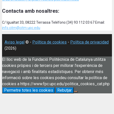
Contacta amb nosaltres:
C/ Igualtat 33, 08222 Terrassa Teléfono:(34) 93 112 03 67 Email:
info.citm@citm.upc.edu
Aviso legal
© -
Política de cookies
-
Política de privacidad
(2026)
El lloc web de la Fundació Politècnica de Catalunya utilitza
cookies pròpies i de tercers per millorar l'experiència de
navegació i amb finalitats estadístiques. Per obtenir més
informació sobre les cookies podeu consultar la política de
cookies a https://www.fpc.upc.edu/politica_cookies_cat.php
Permetre totes les cookies
Rebutjar