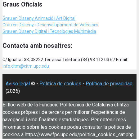
Graus Oficials
Grau en Disseny Animació
i Art Digital
Grau en Disseny i Desenvolupament de Videojocs
Grau en Disseny Digital i Tecnologies Multimèdia
Contacta amb nosaltres:
C/ Igualtat 33, 08222 Terrassa Teléfono:(34) 93 112 03 67 Email:
info.citm@citm.upc.edu
Aviso legal
© -
Política de cookies
-
Política de privacidad
(2026)
El lloc web de la Fundació Politècnica de Catalunya utilitza
cookies pròpies i de tercers per millorar l'experiència de
navegació i amb finalitats estadístiques. Per obtenir més
informació sobre les cookies podeu consultar la política de
cookies a https://www.fpc.upc.edu/politica_cookies_cat.php