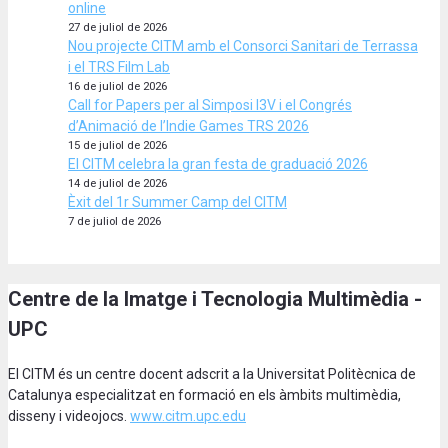
online
27 de juliol de 2026
Nou projecte CITM amb el Consorci Sanitari de Terrassa
i el TRS Film Lab
16 de juliol de 2026
Call for Papers per al Simposi I3V i el Congrés
d’Animació de l’Indie Games TRS 2026
15 de juliol de 2026
El CITM celebra la gran festa de graduació 2026
14 de juliol de 2026
Èxit del 1r Summer Camp del CITM
7 de juliol de 2026
Centre de la Imatge i Tecnologia Multimèdia -
UPC
El CITM és un centre docent adscrit a la Universitat Politècnica de
Catalunya especialitzat en formació en els àmbits multimèdia,
disseny i videojocs.
www.citm.upc.edu