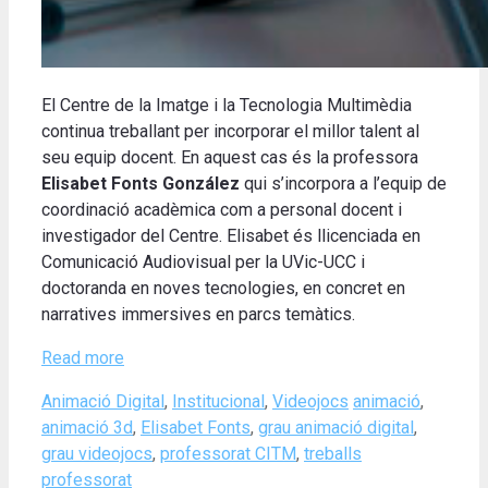
El Centre de la Imatge i la Tecnologia Multimèdia
continua treballant per incorporar el millor talent al
seu equip docent. En aquest cas és la professora
Elisabet Fonts González
qui s’incorpora a l’equip de
coordinació acadèmica com a personal docent i
investigador del Centre. Elisabet és llicenciada en
Comunicació Audiovisual per la UVic-UCC i
doctoranda en noves tecnologies, en concret en
narratives immersives en parcs temàtics.
Read more
Categories
Tags
Animació Digital
,
Institucional
,
Videojocs
animació
,
animació 3d
,
Elisabet Fonts
,
grau animació digital
,
grau videojocs
,
professorat CITM
,
treballs
professorat