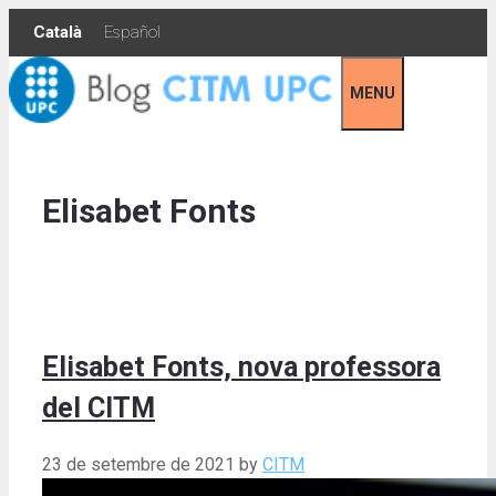
Skip
Català
Español
to
content
MENU
Elisabet Fonts
Elisabet Fonts, nova professora
del CITM
23 de setembre de 2021
by
CITM