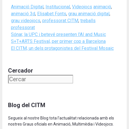
Categories
Tags
Animació Digital
,
Institucional
,
Videojocs
animació
,
animació 3d
,
Elisabet Fonts
,
grau animació digital
,
grau videojocs
,
professorat CITM
,
treballs
professorat
Sónar, la UPC i betevé presenten l’AI and Music
S+T+ARTS Festival, per primer cop a Barcelona
El CITM, un dels protagonistes del Festival Mosaic
Cercador
Blog del CITM
Segueix al nostre Blog tota l’actualitat relacionada amb els
nostres Graus oficials en Animació, Multimèdia i Videojocs.