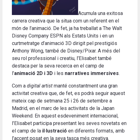
Acumula una exitosa
carrera creativa que la situa com un referent en el
món de l’animació. De fet, ja ha treballat a The Walt
Disney Company ESPN als Estats Units i en un
curtmetratge d’animació 3D dirigit pel prestigiós
Anthony Wong, també de Disney/Pixar. A més del
seu rol professional i creatiu, l’Elisabet també
destaca per la seva recerca en el camp de
l’
animació 2D i 3D
i les
narratives immersives
.
Com a
digital artist
manté constantment una gran
activitat creativa que, de fet, es podrà seguir aquest
mateix cap de setmana 25 i 26 de setembre a
Madrid, en el marc de les activitats de la Japan
Weekend. En aquest esdeveniment internacional,
l’Elisabet participa presentant les seves novetats en
el camp de la
il·lustració
en diferents formats, amb
l’accent posat en la seva tasca més creativa.