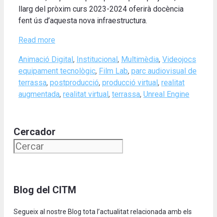
llarg del pròxim curs 2023-2024 oferirà docència
fent ús d’aquesta nova infraestructura.
Read more
Categories
Tags
Animació Digital
,
Institucional
,
Multimèdia
,
Videojocs
equipament tecnològic
,
Film Lab
,
parc audiovisual de
terrassa
,
postproducció
,
producció virtual
,
realitat
augmentada
,
realitat virtual
,
terrassa
,
Unreal Engine
Cercador
Blog del CITM
Segueix al nostre Blog tota l’actualitat relacionada amb els