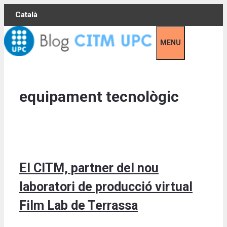
Skip
Català
to
content
MENU
equipament tecnològic
El CITM, partner del nou
laboratori de producció virtual
Film Lab de Terrassa