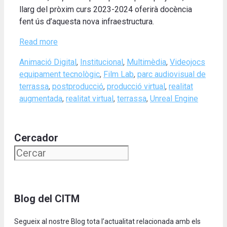
llarg del pròxim curs 2023-2024 oferirà docència
fent ús d’aquesta nova infraestructura.
Read more
Categories
Tags
Animació Digital
,
Institucional
,
Multimèdia
,
Videojocs
equipament tecnològic
,
Film Lab
,
parc audiovisual de
terrassa
,
postproducció
,
producció virtual
,
realitat
augmentada
,
realitat virtual
,
terrassa
,
Unreal Engine
Cercador
Blog del CITM
Segueix al nostre Blog tota l’actualitat relacionada amb els