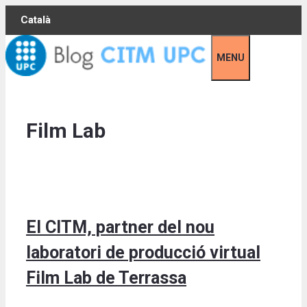
Skip
Català
to
content
MENU
Film Lab
El CITM, partner del nou
laboratori de producció virtual
Film Lab de Terrassa