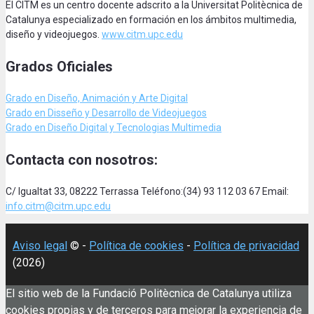
El CITM es un centro docente adscrito a la Universitat Politècnica de
Catalunya especializado en formación en los ámbitos multimedia,
diseño y videojuegos.
www.citm.upc.edu
Grados Oficiales
Grado en Diseño, Animación
y Arte Digital
Grado en Disseño y Desarrollo de Videojuegos
Grado en Diseño Digital y Tecnologias Multimedia
Contacta con nosotros:
C/ Igualtat 33, 08222 Terrassa Teléfono:(34) 93 112 03 67 Email:
info.citm@citm.upc.edu
Aviso legal
© -
Política de cookies
-
Política de privacidad
(2026)
El sitio web de la Fundació Politècnica de Catalunya utiliza
cookies propias y de terceros para mejorar la experiencia de