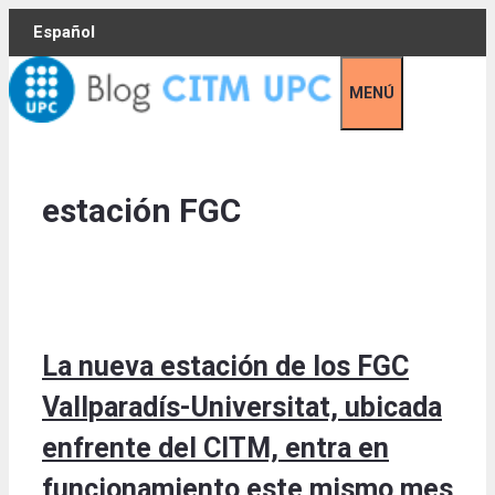
Skip
Español
to
content
MENÚ
estación FGC
La nueva estación de los FGC
Vallparadís-Universitat, ubicada
enfrente del CITM, entra en
funcionamiento este mismo mes