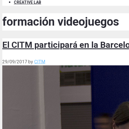
CREATIVE LAB
formación videojuegos
El CITM participará en la Barc
29/09/2017
by
CITM