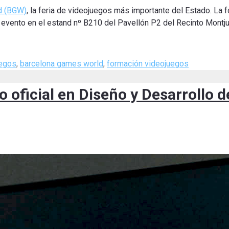
d (BGW)
, la feria de videojuegos más importante del Estado. La
evento en el estand nº B210 del Pavellón P2 del Recinto Montju
uegos
,
barcelona games world
,
formación videojuegos
o oficial en Diseño y Desarrollo 