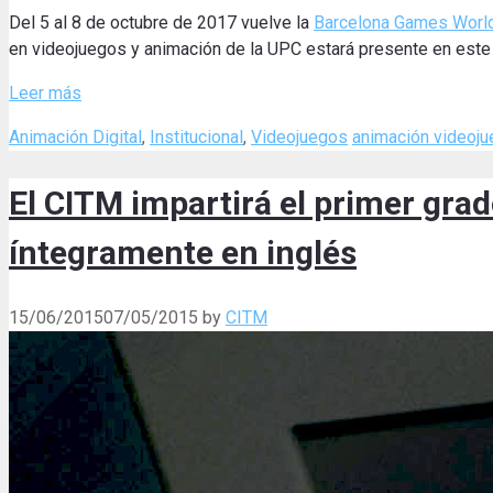
Del 5 al 8 de octubre de 2017 vuelve la
Barcelona Games Worl
en videojuegos y animación de la UPC estará presente en este 
Leer más
Categories
Tags
Animación Digital
,
Institucional
,
Videojuegos
animación videoj
El CITM impartirá el primer grad
íntegramente en inglés
15/06/2015
07/05/2015
by
CITM