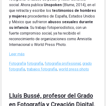
social. Ahora publica
Unspoken
(Blume, 2014), en el
que retracta y escribe los
testimonios de hombres
y mujeres
procedentes de España, Estados Unidos
y México que sufrieron
abusos sexuales durante
su infancia
. Su trabajo fotoperiodístico, con un
fuerte compromiso social, ya ha recibido el
reconocimiento de organizaciones como Amnistía
Internacional o World Press Photo.
Leer más
Categories
Tags
Fotografía
fotografia
,
fotografia profesional
,
grado
fotografia
,
trabajos fotografia
,
world press photo
Lluís Bussé, profesor del Grado
en Fotografía y Creación Digital,