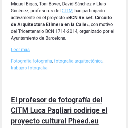
Miquel Bigas, Toni Bover, David Sánchez y Lluis
Gimènez, profesores del
CITM
, han participado
activamente en el proyecto «
BCN Re.set. Circuito
de Arquitectura Efímera en la Calle
«, con motivo
del Tricentenario BCN 1714-2014, organizado por el
Ayuntamiento de Barcelona.
Leer más
Categories
Tags
Fotografía
fotografia
,
fotografia arquitectónica
,
trabajos fotografia
El profesor de fotografía del
CITM Luca Pagliari codirige el
proyecto cultural Pheed.eu