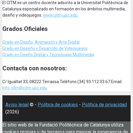
El CITM es un centro docente adscrito a la Universitat Politècnica de
Catalunya especializado en formación en los ámbitos multimedia,
diseño y videojuegos.
www.citm.upc.edu
Grados Oficiales
Grado en Diseño, Animación
y Arte Digital
Grado en Disseño y Desarrollo de Videojuegos
Grado en Diseño Digital y Tecnologias Multimedia
Contacta con nosotros:
C/ Igualtat 33, 08222 Terrassa Teléfono:(34) 93 112 03 67 Email:
info.citm@citm.upc.edu
Aviso legal
© -
Política de cookies
-
Política de privacidad
(2026)
El sitio web de la Fundació Politècnica de Catalunya utiliza
cookies propias y de terceros para mejorar la experiencia de