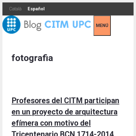
Skip
Català
Español
to
content
MENÚ
fotografia
Profesores del CITM participan
en un proyecto de arquitectura
efímera con motivo del
Tricentenario BCN 1714-2014