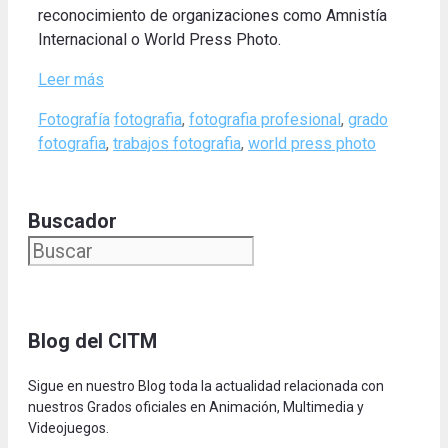
reconocimiento de organizaciones como Amnistía
Internacional o World Press Photo.
Leer más
Categories
Tags
Fotografía
fotografia
,
fotografia profesional
,
grado
fotografia
,
trabajos fotografia
,
world press photo
Buscador
Blog del CITM
Sigue en nuestro Blog toda la actualidad relacionada con
nuestros Grados oficiales en Animación, Multimedia y
Videojuegos.