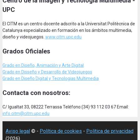
Centro de la Imagen y Tecnología Multimedia -
UPC
El CITM es un centro docente adscrito a la Universitat Politècnica de
Catalunya especializado en formación en los ámbitos multimedia,
diseño y videojuegos.
www.citm.upc.edu
Grados Oficiales
Grado en Diseño, Animación
y Arte Digital
Grado en Disseño y Desarrollo de Videojuegos
Grado en Diseño Digital y Tecnologias Multimedia
Contacta con nosotros:
C/ Igualtat 33, 08222 Terrassa Teléfono:(34) 93 112 03 67 Email:
info.citm@citm.upc.edu
Aviso legal
© -
Política de cookies
-
Política de privacidad
(2026)