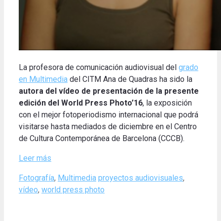
La profesora de comunicación audiovisual del
grado
en Multimedia
del CITM Ana de Quadras ha sido la
autora del vídeo de presentación de la presente
edición del World Press Photo’16
, la exposición
con el mejor fotoperiodismo internacional que podrá
visitarse hasta mediados de diciembre en el Centro
de Cultura Contemporánea de Barcelona (CCCB).
Leer más
Categories
Tags
Fotografía
,
Multimedia
proyectos audiovisuales
,
vídeo
,
world press photo