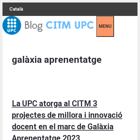
Skip
Català
to
content
MENU
galàxia aprenentatge
La UPC atorga al CITM 3
projectes de millora i innovació
docent en el marc de Galàxia
Aprenentatge 2023