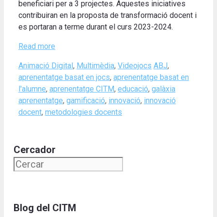
beneficiari per a 3 projectes. Aquestes iniciatives
contribuiran en la proposta de transformació docent i
es portaran a terme durant el curs 2023-2024.
Read more
Categories
Tags
Animació Digital
,
Multimèdia
,
Videojocs
ABJ
,
aprenentatge basat en jocs
,
aprenentatge basat en
l'alumne
,
aprenentatge CITM
,
educació
,
galàxia
aprenentatge
,
gamificació
,
innovació
,
innovació
docent
,
metodologies docents
Cercador
Blog del CITM