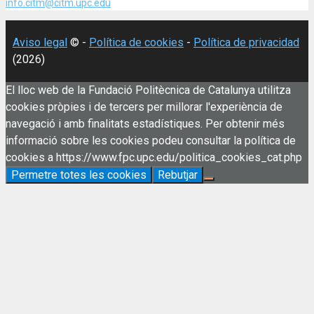
info.citm@citm.upc.edu
Aviso legal
© -
Política de cookies
-
Política de privacidad
(2026)
El lloc web de la Fundació Politècnica de Catalunya utilitza
cookies pròpies i de tercers per millorar l'experiència de
navegació i amb finalitats estadístiques. Per obtenir més
informació sobre les cookies podeu consultar la política de
cookies a https://www.fpc.upc.edu/politica_cookies_cat.php
Permetre totes les cookies
Rebutjar