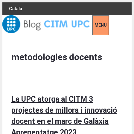
Skip
Català
to
content
MENU
metodologies docents
La UPC atorga al CITM 3
projectes de millora i innovació
docent en el marc de Galàxia
Aprenentatge 2023