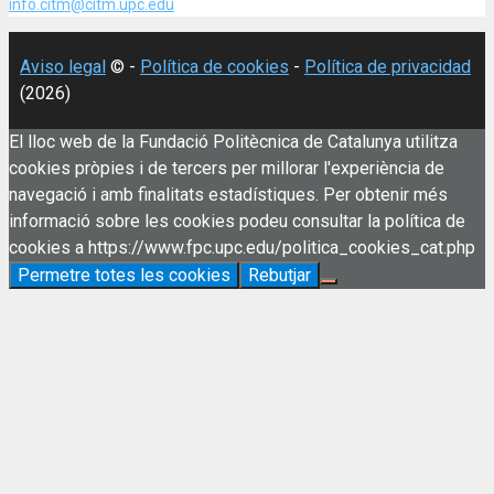
info.citm@citm.upc.edu
Aviso legal
© -
Política de cookies
-
Política de privacidad
(2026)
El lloc web de la Fundació Politècnica de Catalunya utilitza
cookies pròpies i de tercers per millorar l'experiència de
navegació i amb finalitats estadístiques. Per obtenir més
informació sobre les cookies podeu consultar la política de
cookies a https://www.fpc.upc.edu/politica_cookies_cat.php
Permetre totes les cookies
Rebutjar