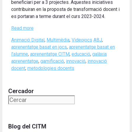
beneficiari per a 3 projectes. Aquestes iniciatives
contribuiran en la proposta de transformació docent i
es portaran a terme durant el curs 2023-2024.
Read more
Categories
Tags
Animació Digital
,
Multimèdia
,
Videojocs
ABJ
,
aprenentatge basat en jocs
,
aprenentatge basat en
l'alumne
,
aprenentatge CITM
,
educació
,
galàxia
aprenentatge
,
gamificació
,
innovació
,
innovació
docent
,
metodologies docents
Cercador
Blog del CITM