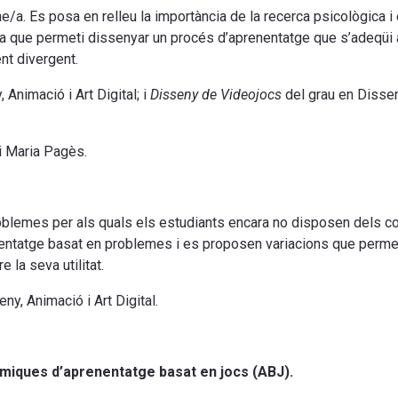
/a. Es posa en relleu la importància de la recerca psicològica i 
a que permeti dissenyar un procés d’aprenentatge que s’adeqüi a
nt divergent.
 Animació i Art Digital; i
Disseny de Videojocs
del grau en Disse
i Maria Pagès.
roblemes per als quals els estudiants encara no disposen dels
nentatge basat en problemes i es proposen variacions que permet
 la seva utilitat.
ny, Animació i Art Digital.
nàmiques d’aprenentatge basat en jocs (ABJ).