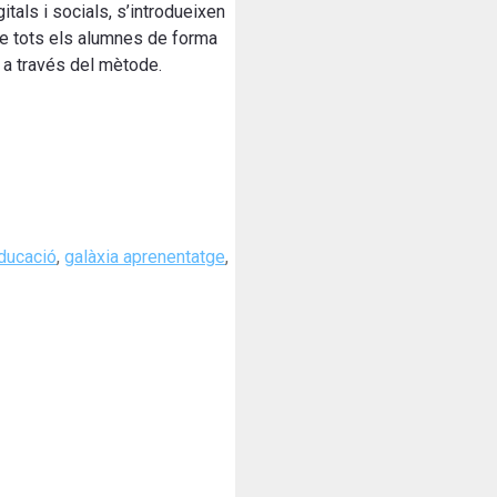
itals i socials, s’introdueixen
 de tots els alumnes de forma
 a través del mètode.
ducació
,
galàxia aprenentatge
,