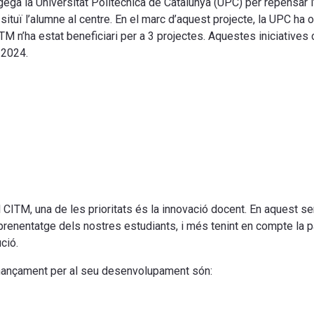
ga la Universitat Politècnica de Catalunya (UPC) per repensar l
situï l’alumne al centre. En el marc d’aquest projecte, la UPC ha 
ITM n’ha estat beneficiari per a 3 projectes. Aquestes iniciatives 
-2024.
l CITM, una de les prioritats és la innovació docent. En aquest s
prenentatge dels nostres estudiants, i més tenint en compte la pa
ció.
finançament per al seu desenvolupament són: