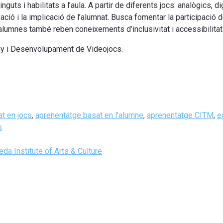
uts i habilitats a l’aula. A partir de diferents jocs: analògics, dig
ació i la implicació de l’alumnat. Busca fomentar la participació
alumnes també reben coneixements d’inclusivitat i accessibilitat
ny i Desenvolupament de Videojocs.
t en jocs
,
aprenentatge basat en l'alumne
,
aprenentatge CITM
,
e
s
da Institute of Arts & Culture