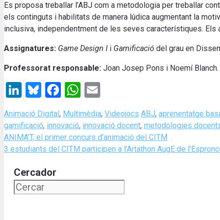
Es proposa treballar l’ABJ com a metodologia per treballar conting
els continguts i habilitats de manera lúdica augmentant la motiv
inclusiva, independentment de les seves característiques. Els 
Assignatures:
Game Design I
i
Gamificació
del grau en Disse
Professorat responsable:
Joan Josep Pons i Noemí Blanch.
LinkedIn
Bluesky
Facebook
WhatsApp
Email
Categories
Tags
Animació Digital
,
Multimèdia
,
Videojocs
ABJ
,
aprenentatge basa
gamificació
,
innovació
,
innovació docent
,
metodologies docent
ANIMA’T, el primer concurs d’animació del CITM
3 estudiants del CITM participen a l’Artathon AugE de l’Espronce
Cercador