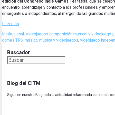
edición del Congreso Indie Games Terrassa
, que se celebr
encuentro, aprendizaje y contacto a los profesionales y empr
emergentes o independientes, al margen de las grandes multin
Leer más
Categories
Tags
Institucional
,
Videojuegos
composición musical y videojuegos
games TRS
,
música
,
música y videojuegos
,
videojuego indepen
Buscador
Blog del CITM
Sigue en nuestro Blog toda la actualidad relacionada con nuestros