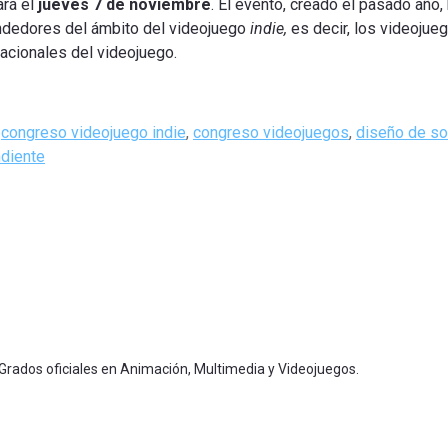
ará el
jueves 7 de noviembre
. El evento, creado el pasado año
endedores del ámbito del videojuego
indie,
es decir, los videoju
acionales del videojuego.
,
congreso videojuego indie
,
congreso videojuegos
,
diseño de so
diente
 Grados oficiales en Animación, Multimedia y Videojuegos.