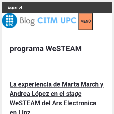
Skip
Español
to
content
MENÚ
programa WeSTEAM
La experiencia de Marta March y
Andrea López en el
stage
WeSTEAM del Ars Electronica
en Linz