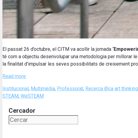
El passat 26 d’octubre, el CITM va acollir la jornada
‘Empoweri
té com a objectiu desenvolupar una metodologia per millorar les
la finalitat d’impulsar les seves possibilitats de creixement p
Read more
Categories
Tags
Institucional
,
Multimèdia
,
Professorat
,
Recerca @ca
art thinking
STEAM
,
WeSTEAM
Cercador