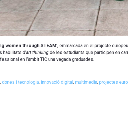
ng women through STEAM’
, emmarcada en el projecte europe
 habilitats d’
art thinking
de les estudiants que participen en car
rofessional en l’àmbit TIC una vegada graduades.
,
dones i tecnologia
,
innovació digital
,
multimedia
,
projectes eur