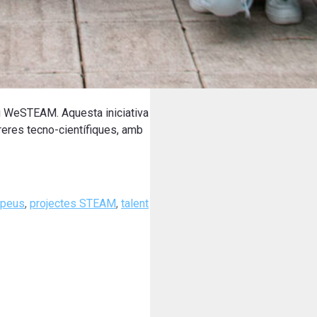
u WeSTEAM. Aquesta iniciativa
reres tecno-científiques, amb
opeus
,
projectes STEAM
,
talent