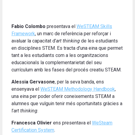
Fabio Colombo
presentava el
WeSTEAM Skills
Framework
, un marc de referència per reforçar i
avaluar la capacitat d’
art thinking
de les estudiants
en disciplines STEM. Es tracta d’una eina que permet
tant a les estudiants com a les organitzacions
educacionals la complementarietat del seu
currículum amb les fases del procés creatiu STEAM.
Alessia
Gervasone
, per la seva banda, ens
ensenyava el
WeSTEAM Methodology Handbook
,
una eina per poder oferir coneixements STEAM a
alumnes que vulguin tenir més oportunitats gràcies a
l’
art thinking
.
Francesca Olivier
ens presentava el
WeSteam
Certification System
.