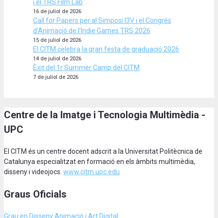
i el TRS Film Lab
16 de juliol de 2026
Call for Papers per al Simposi I3V i el Congrés
d’Animació de l’Indie Games TRS 2026
15 de juliol de 2026
El CITM celebra la gran festa de graduació 2026
14 de juliol de 2026
Èxit del 1r Summer Camp del CITM
7 de juliol de 2026
Centre de la Imatge i Tecnologia Multimèdia -
UPC
El CITM és un centre docent adscrit a la Universitat Politècnica de
Catalunya especialitzat en formació en els àmbits multimèdia,
disseny i videojocs.
www.citm.upc.edu
Graus Oficials
Grau en Disseny Animació
i Art Digital