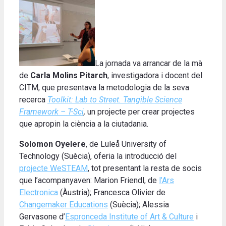
La jornada va arrancar de la mà
de
Carla Molins Pitarch
, investigadora i docent del
CITM, que presentava la metodologia de la seva
recerca
Toolkit: Lab to Street. Tangible Science
Framework – T-Sci
,
un projecte per crear projectes
que apropin la ciència a la ciutadania.
Solomon Oyelere
, de Luleå University of
Technology (Suècia), oferia la introducció del
projecte WeSTEAM
, tot presentant la resta de socis
que l’acompanyaven: Marion Friendl, de
l’Ars
Electronica
(Àustria); Francesca Olivier de
Changemaker Educations
(Suècia); Alessia
Gervasone d’
Espronceda Institute of Art & Culture
i