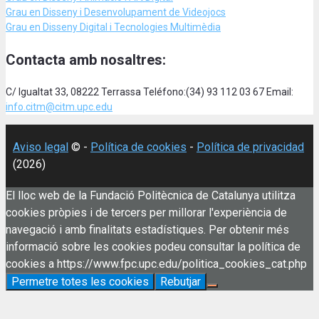
Grau en Disseny i Desenvolupament de Videojocs
Grau en Disseny Digital i Tecnologies Multimèdia
Contacta amb nosaltres:
C/ Igualtat 33, 08222 Terrassa Teléfono:(34) 93 112 03 67 Email:
info.citm@citm.upc.edu
Aviso legal
© -
Política de cookies
-
Política de privacidad
(2026)
El lloc web de la Fundació Politècnica de Catalunya utilitza
cookies pròpies i de tercers per millorar l'experiència de
navegació i amb finalitats estadístiques. Per obtenir més
informació sobre les cookies podeu consultar la política de
cookies a https://www.fpc.upc.edu/politica_cookies_cat.php
Permetre totes les cookies
Rebutjar