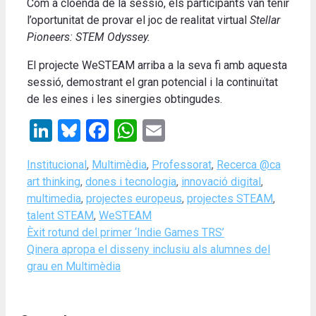
Com a cloenda de la sessió, els participants van tenir
l’oportunitat de provar el joc de realitat virtual
Stellar
Pioneers: STEM Odyssey.
El projecte WeSTEAM arriba a la seva fi amb aquesta
sessió, demostrant el gran potencial i la continuïtat
de les eines i les sinergies obtingudes.
LinkedIn
Bluesky
Facebook
WhatsApp
Email
Categories
Tags
Institucional
,
Multimèdia
,
Professorat
,
Recerca @ca
art thinking
,
dones i tecnologia
,
innovació digital
,
multimedia
,
projectes europeus
,
projectes STEAM
,
talent STEAM
,
WeSTEAM
Èxit rotund del primer ‘Indie Games TRS’
Qinera apropa el disseny inclusiu als alumnes del
grau en Multimèdia