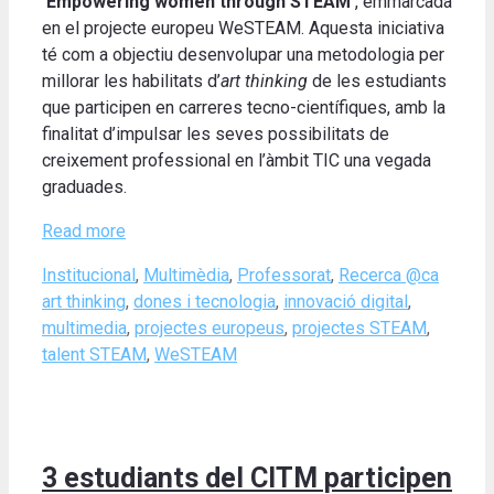
‘Empowering women through STEAM’
, emmarcada
en el projecte europeu WeSTEAM. Aquesta iniciativa
té com a objectiu desenvolupar una metodologia per
millorar les habilitats d’
art thinking
de les estudiants
que participen en carreres tecno-científiques, amb la
finalitat d’impulsar les seves possibilitats de
creixement professional en l’àmbit TIC una vegada
graduades.
Read more
Categories
Tags
Institucional
,
Multimèdia
,
Professorat
,
Recerca @ca
art thinking
,
dones i tecnologia
,
innovació digital
,
multimedia
,
projectes europeus
,
projectes STEAM
,
talent STEAM
,
WeSTEAM
3 estudiants del CITM participen