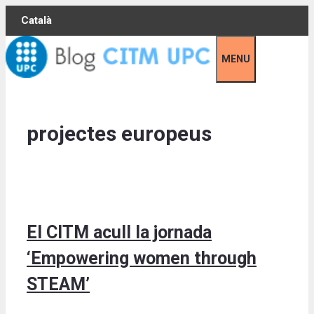
Skip
Català
to
content
MENU
projectes europeus
El CITM acull la jornada
‘Empowering women through
STEAM’