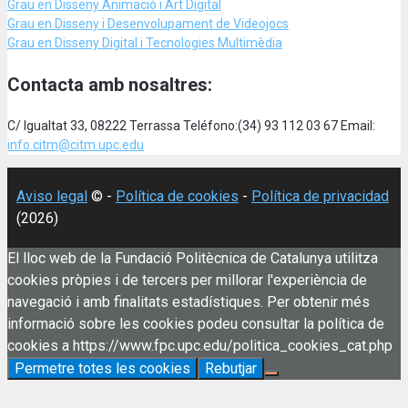
Grau en Disseny Animació
i Art Digital
Grau en Disseny i Desenvolupament de Videojocs
Grau en Disseny Digital i Tecnologies Multimèdia
Contacta amb nosaltres:
C/ Igualtat 33, 08222 Terrassa Teléfono:(34) 93 112 03 67 Email:
info.citm@citm.upc.edu
Aviso legal
© -
Política de cookies
-
Política de privacidad
(2026)
El lloc web de la Fundació Politècnica de Catalunya utilitza
cookies pròpies i de tercers per millorar l'experiència de
navegació i amb finalitats estadístiques. Per obtenir més
informació sobre les cookies podeu consultar la política de
cookies a https://www.fpc.upc.edu/politica_cookies_cat.php
Permetre totes les cookies
Rebutjar