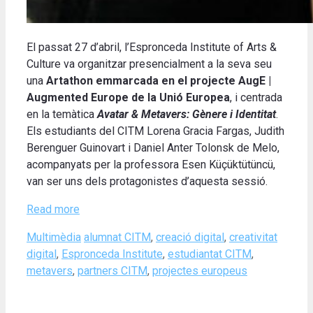
El passat 27 d’abril, l’Espronceda Institute of Arts &
Culture va organitzar presencialment a la seva seu
una
Artathon emmarcada en el projecte
AugE |
Augmented Europe de la Unió Europea
, i centrada
en la temàtica
Avatar & Metavers: Gènere i Identitat
.
Els estudiants del CITM Lorena Gracia Fargas, Judith
Berenguer Guinovart i Daniel Anter Tolonsk de Melo,
acompanyats per la professora Esen Küçüktütüncü,
van ser uns dels protagonistes d’aquesta sessió.
Read more
Categories
Tags
Multimèdia
alumnat CITM
,
creació digital
,
creativitat
digital
,
Espronceda Institute
,
estudiantat CITM
,
metavers
,
partners CITM
,
projectes europeus