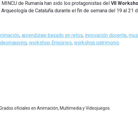
ON MINCU de Rumanía han sido los protagonistas del
VII Worksh
 Arqueología de Cataluña durante el fin de semana del 19 al 21 d
Tags
animación
,
aprendizaje basado en retos
,
innovación docente
,
mus
ideomapping
,
workshop Empúries
,
workshop patrimonio
 Grados oficiales en Animación, Multimedia y Videojuegos.