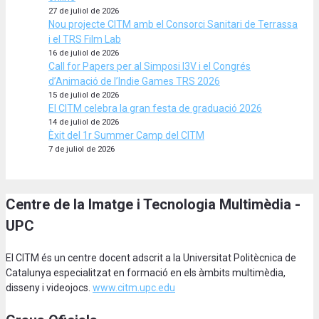
27 de juliol de 2026
Nou projecte CITM amb el Consorci Sanitari de Terrassa
i el TRS Film Lab
16 de juliol de 2026
Call for Papers per al Simposi I3V i el Congrés
d’Animació de l’Indie Games TRS 2026
15 de juliol de 2026
El CITM celebra la gran festa de graduació 2026
14 de juliol de 2026
Èxit del 1r Summer Camp del CITM
7 de juliol de 2026
Centre de la Imatge i Tecnologia Multimèdia -
UPC
El CITM és un centre docent adscrit a la Universitat Politècnica de
Catalunya especialitzat en formació en els àmbits multimèdia,
disseny i videojocs.
www.citm.upc.edu