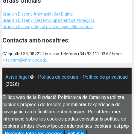
Graus Oficials
Grau en Disseny Animació
i Art Digital
Grau en Disseny i Desenvolupament de Videojocs
Grau en Disseny Digital i Tecnologies Multimèdia
Contacta amb nosaltres:
C/ Igualtat 33, 08222 Terrassa Teléfono:(34) 93 112 03 67 Email:
info.citm@citm.upc.edu
Aviso legal
© -
Política de cookies
-
Política de privacidad
(2026)
El lloc web de la Fundació Politècnica de Catalunya utilitza
cookies pròpies i de tercers per millorar l'experiència de
navegació i amb finalitats estadístiques. Per obtenir més
informació sobre les cookies podeu consultar la política de
cookies a https://www.fpc.upc.edu/politica_cookies_cat.php
Permetre totes les cookies
Rebutjar