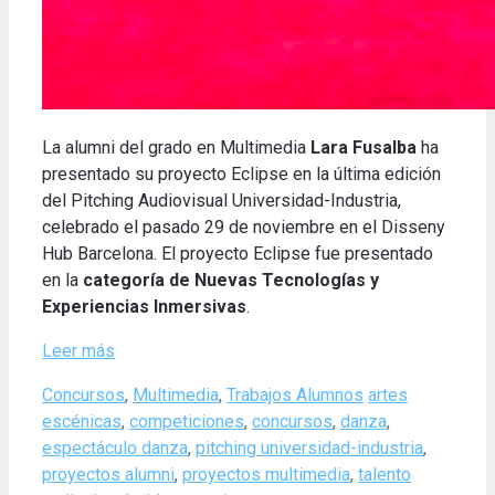
La
alumni del grado en Multimedia
Lara Fusalba
ha
presentado su proyecto Eclipse en la última edición
del Pitching Audiovisual Universidad-Industria,
celebrado el pasado 29 de noviembre en el Disseny
Hub Barcelona.
El proyecto Eclipse fue presentado
en la
categoría de Nuevas Tecnologías y
Experiencias Inmersivas
.
Leer más
Categories
Tags
Concursos
,
Multimedia
,
Trabajos Alumnos
artes
escénicas
,
competiciones
,
concursos
,
danza
,
espectáculo danza
,
pitching universidad-industria
,
proyectos alumni
,
proyectos multimedia
,
talento