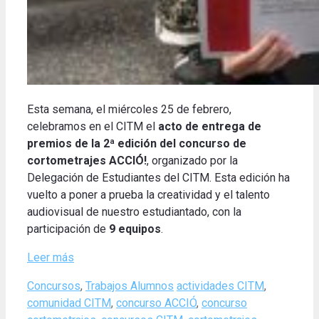
Esta semana, el miércoles 25 de febrero,
celebramos en el CITM el
acto de entrega de
premios de la
2ª edición del concurso de
cortometrajes ACCIÓ!
, organizado por la
Delegación de Estudiantes del CITM. Esta edición ha
vuelto a poner a prueba la creatividad y el talento
audiovisual de nuestro estudiantado, con la
participación de
9 equipos
.
Leer más
Categories
Tags
Concursos
,
Trabajos Alumnos
actividades CITM
,
comunidad CITM
,
concurso ACCIÓ
,
concurso