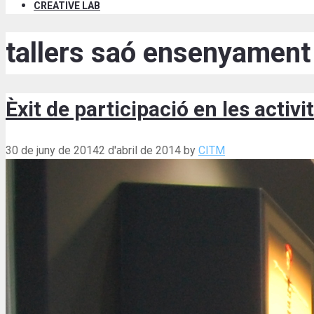
CREATIVE LAB
tallers saó ensenyament
Èxit de participació en les acti
30 de juny de 2014
2 d'abril de 2014
by
CITM