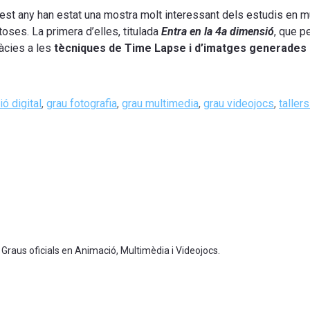
est any han estat una mostra molt interessant dels estudis en mul
toses. La primera d’elles, titulada
Entra en la 4a dimensió
, que p
ràcies a les
tècniques de Time Lapse i d’imatges generades
ó digital
,
grau fotografia
,
grau multimedia
,
grau videojocs
,
taller
 Graus oficials en Animació, Multimèdia i Videojocs.