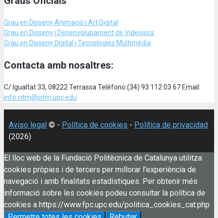
Graus Oficials
Grau en Disseny Animació
i Art Digital
Grau en Disseny i Desenvolupament de Videojocs
Grau en Disseny Digital i Tecnologies Multimèdia
Contacta amb nosaltres:
C/ Igualtat 33, 08222 Terrassa Teléfono:(34) 93 112 03 67 Email:
info.citm@citm.upc.edu
Aviso legal
© -
Política de cookies
-
Política de privacidad
(2026)
El lloc web de la Fundació Politècnica de Catalunya utilitza
cookies pròpies i de tercers per millorar l'experiència de
navegació i amb finalitats estadístiques. Per obtenir més
informació sobre les cookies podeu consultar la política de
cookies a https://www.fpc.upc.edu/politica_cookies_cat.php
Permetre totes les cookies
Rebutjar