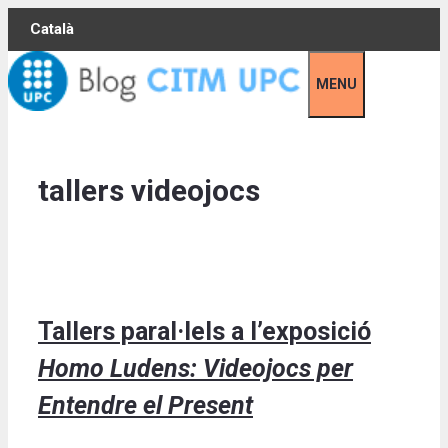
Skip
Català
to
content
MENU
tallers videojocs
Tallers paral·lels a l’exposició
Homo Ludens: Videojocs per
Entendre el Present