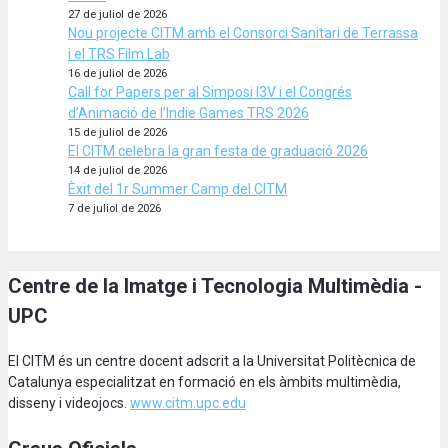
27 de juliol de 2026
Nou projecte CITM amb el Consorci Sanitari de Terrassa
i el TRS Film Lab
16 de juliol de 2026
Call for Papers per al Simposi I3V i el Congrés
d’Animació de l’Indie Games TRS 2026
15 de juliol de 2026
El CITM celebra la gran festa de graduació 2026
14 de juliol de 2026
Èxit del 1r Summer Camp del CITM
7 de juliol de 2026
Centre de la Imatge i Tecnologia Multimèdia -
UPC
El CITM és un centre docent adscrit a la Universitat Politècnica de
Catalunya especialitzat en formació en els àmbits multimèdia,
disseny i videojocs.
www.citm.upc.edu