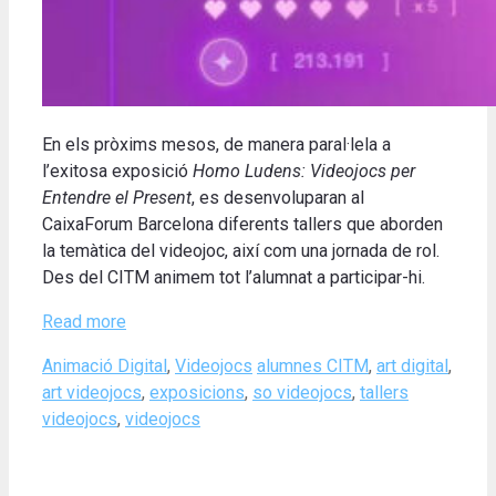
En els pròxims mesos, de manera paral·lela a
l’exitosa exposició
Homo Ludens: Videojocs per
Entendre el Present
, es desenvoluparan al
CaixaForum Barcelona diferents tallers que aborden
la temàtica del videojoc, així com una jornada de rol.
Des del CITM animem tot l’alumnat a participar-hi.
Read more
Categories
Tags
Animació Digital
,
Videojocs
alumnes CITM
,
art digital
,
art videojocs
,
exposicions
,
so videojocs
,
tallers
videojocs
,
videojocs