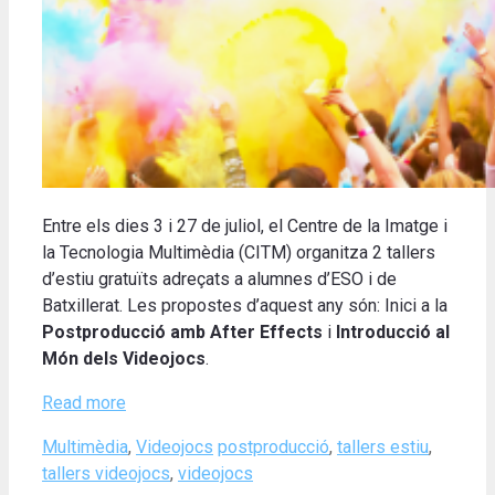
Entre els dies 3 i 27 de juliol, el Centre de la Imatge i
la Tecnologia Multimèdia (CITM) organitza 2 tallers
d’estiu gratuïts adreçats a alumnes d’ESO i de
Batxillerat. Les propostes d’aquest any són: Inici a la
Postproducció amb After Effects
i
Introducció al
Món dels Videojocs
.
Read more
Categories
Tags
Multimèdia
,
Videojocs
postproducció
,
tallers estiu
,
tallers videojocs
,
videojocs